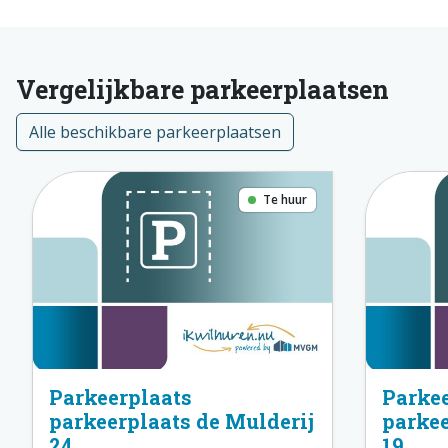
Vergelijkbare parkeerplaatsen
Alle beschikbare parkeerplaatsen
Te huur
Parkeerplaats
Parkee
parkeerplaats de Mulderij
parkee
24
19