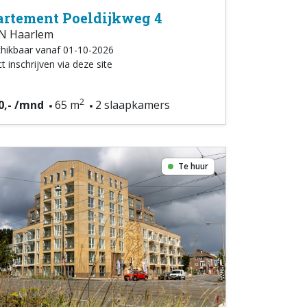
rtement Poeldijkweg 4
N Haarlem
hikbaar vanaf 01-10-2026
t inschrijven via deze site
2
0,- /mnd
65 m
2 slaapkamers
Te huur