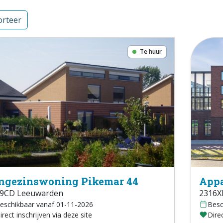
rteer
Te huur
ngezinswoning Pikemar 44
Appa
9CD Leeuwarden
2316X
eschikbaar vanaf 01-11-2026
Besc
irect inschrijven via deze site
Direc