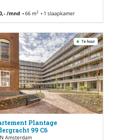
2
0,- /mnd
66 m
1 slaapkamer
Te huur
rtement Plantage
ergracht 99 C6
N Amsterdam