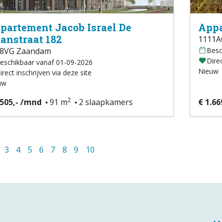
partement Jacob Israel De
Appa
anstraat 182
1111A
08VG Zaandam
Besc
Direc
eschikbaar vanaf 01-09-2026
Nieuw
irect inschrijven via deze site
uw
2
.505,- /mnd
91 m
2 slaapkamers
€ 1.66
3
4
5
6
7
8
9
10