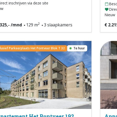
irect inschrijven via deze site
Besc
uw
Direc
Nieuw
2
.325,- /mnd
129 m
3 slaapkamers
€ 2.21
clusief Parkeerplaats Het Pontveer Blok T 32
Te huur
partement Het Pontveer 192
Appa