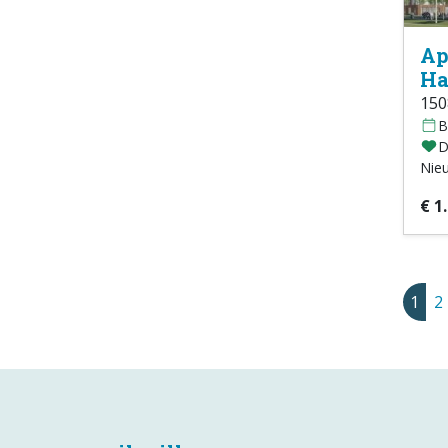
Ap
Ha
15
B
D
Nie
€ 1
1
2