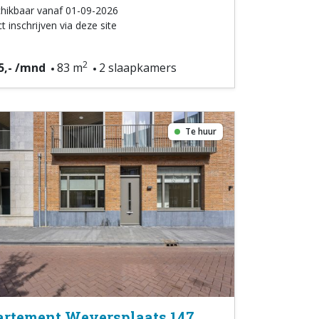
hikbaar vanaf 01-09-2026
t inschrijven via deze site
2
5,- /mnd
83 m
2 slaapkamers
Te huur
rtement Weversplaats 147