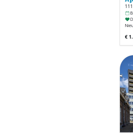
111
B
D
Nie
€ 1