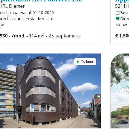
1RL Diemen
5211H
eschikbaar vanaf 01-10-2026
Besc
irect inschrijven via deze site
Direc
uw
Nieuw
2
.930,- /mnd
114 m
2 slaapkamers
€ 1.50
Te huur