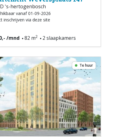
D 's-hertogenbosch
hikbaar vanaf 01-09-2026
t inschrijven via deze site
2
0,- /mnd
82 m
2 slaapkamers
Te huur