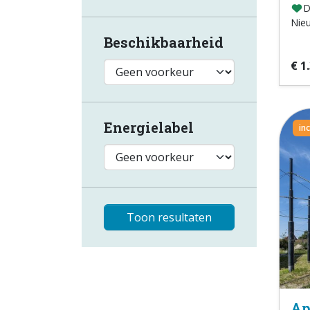
D
Nie
Beschikbaarheid
€ 1
Energielabel
in
Toon resultaten
Ap