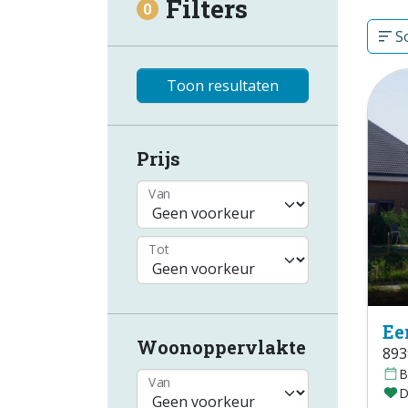
Filters
0
So
Toon resultaten
Prijs
Van
Tot
Ee
Woonoppervlakte
893
B
Van
D