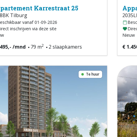
partement Karrestraat 25
Appa
8BK Tilburg
2035L
eschikbaar vanaf 01-09-2026
Besc
irect inschrijven via deze site
Direc
uw
Nieuw
2
.495,- /mnd
79 m
2 slaapkamers
€ 1.45
Te huur