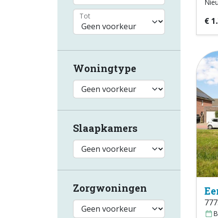
Nie
Tot
€ 1
Woningtype
Slaapkamers
Zorgwoningen
Ee
777
B