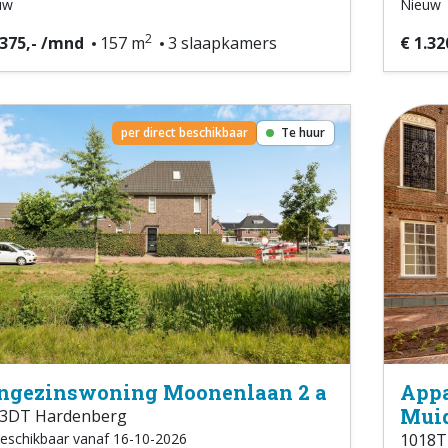
uw
Nieuw
2
.375,- /mnd
157 m
3 slaapkamers
€ 1.32
per direct beschikbaar
Te huur
ngezinswoning Moonenlaan 2 a
Appa
Muid
3DT Hardenberg
eschikbaar vanaf 16-10-2026
1018T