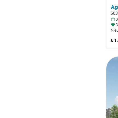
Ap
503
B
D
Nie
€ 1