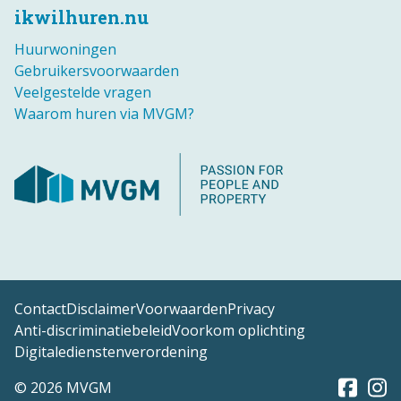
ikwilhuren.nu
Huurwoningen
Gebruikersvoorwaarden
Veelgestelde vragen
Waarom huren via MVGM?
Contact
Disclaimer
Voorwaarden
Privacy
Anti-discriminatiebeleid
Voorkom oplichting
Digitaledienstenverordening
© 2026 MVGM