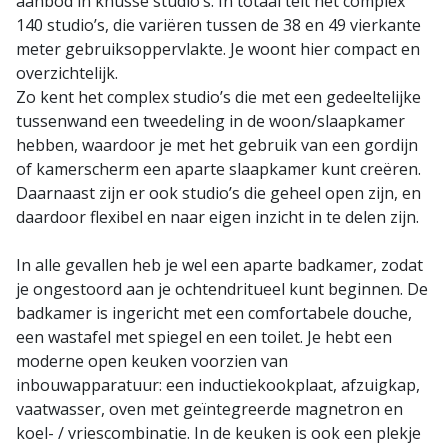
aanbod in knusse studio’s. In totaal telt het complex
140 studio’s, die variëren tussen de 38 en 49 vierkante
meter gebruiksoppervlakte. Je woont hier compact en
overzichtelijk.
Zo kent het complex studio’s die met een gedeeltelijke
tussenwand een tweedeling in de woon/slaapkamer
hebben, waardoor je met het gebruik van een gordijn
of kamerscherm een aparte slaapkamer kunt creëren.
Daarnaast zijn er ook studio’s die geheel open zijn, en
daardoor flexibel en naar eigen inzicht in te delen zijn.
In alle gevallen heb je wel een aparte badkamer, zodat
je ongestoord aan je ochtendritueel kunt beginnen. De
badkamer is ingericht met een comfortabele douche,
een wastafel met spiegel en een toilet. Je hebt een
moderne open keuken voorzien van
inbouwapparatuur: een inductiekookplaat, afzuigkap,
vaatwasser, oven met geïntegreerde magnetron en
koel- / vriescombinatie. In de keuken is ook een plekje