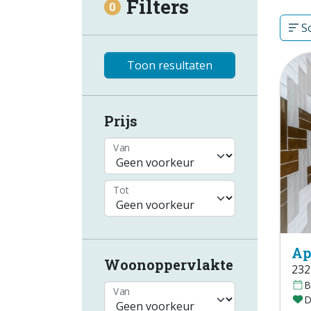
Filters
0
So
Toon resultaten
Prijs
Van
Tot
Ap
Woonoppervlakte
232
B
Van
D