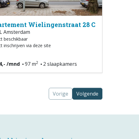
rtement Wielingenstraat 28 C
L Amsterdam
ct beschikbaar
t inschrijven via deze site
2
4,- /mnd
97 m
2 slaapkamers
Vorige
Volgende