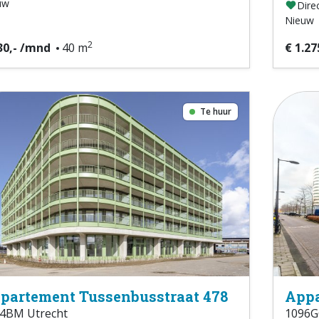
uw
Direc
Nieuw
2
30,- /mnd
40 m
€ 1.27
Te huur
partement Tussenbusstraat 478
Appa
4BM Utrecht
1096G