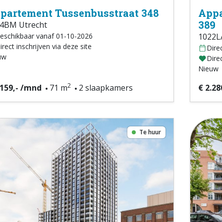
partement Tussenbusstraat 348
Appa
389
4BM Utrecht
eschikbaar vanaf 01-10-2026
1022L
irect inschrijven via deze site
Dire
uw
Direc
Nieuw
2
.159,- /mnd
71 m
2 slaapkamers
€ 2.28
Te huur