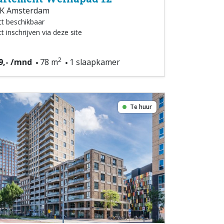
K Amsterdam
ct beschikbaar
t inschrijven via deze site
2
9,- /mnd
78 m
1 slaapkamer
Te huur