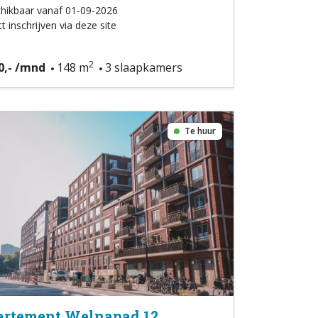
hikbaar vanaf 01-09-2026
t inschrijven via deze site
2
0,- /mnd
148 m
3 slaapkamers
Te huur
rtement Welnapad 12