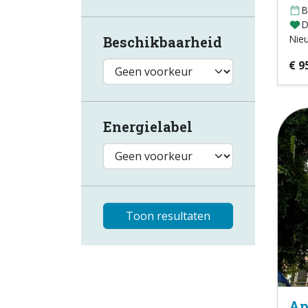
B
D
Nie
Beschikbaarheid
€ 9
Energielabel
Toon resultaten
Ap