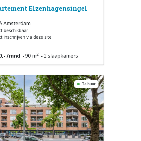
rtement Elzenhagensingel
A Amsterdam
ct beschikbaar
t inschrijven via deze site
2
0,- /mnd
90 m
2 slaapkamers
Te huur