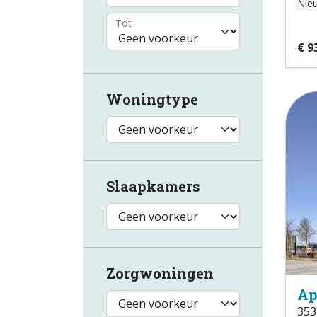
Nie
Tot
€ 9
Woningtype
Slaapkamers
Zorgwoningen
Ap
353