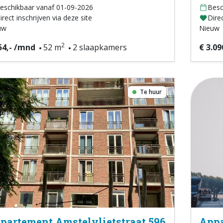
eschikbaar vanaf 01-09-2026
Besc
irect inschrijven via deze site
Direc
uw
Nieuw
2
54,- /mnd
52 m
2 slaapkamers
€ 3.09
Te huur
partement Amstelvlietstraat 596
Appa