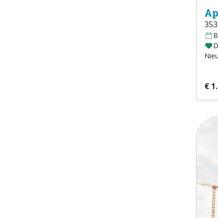
Ap
353
B
D
Nie
€ 1