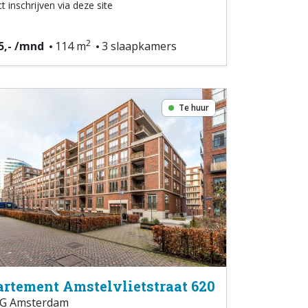
t inschrijven via deze site
2
5,- /mnd
114 m
3 slaapkamers
Te huur
rtement Amstelvlietstraat 620
G Amsterdam