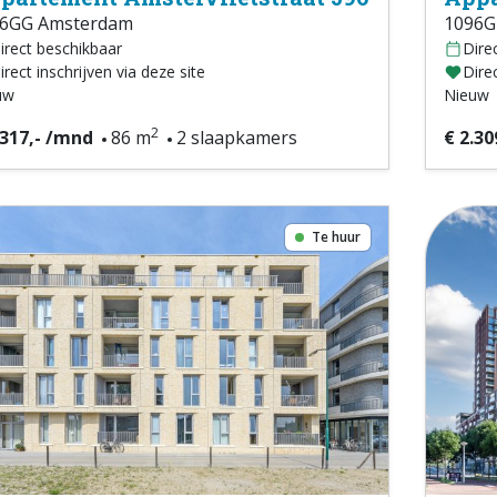
6GG Amsterdam
1096G
irect beschikbaar
Dire
irect inschrijven via deze site
Direc
uw
Nieuw
2
.317,- /mnd
86 m
2 slaapkamers
€ 2.30
Te huur