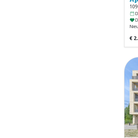
109
D
D
Nie
€ 2