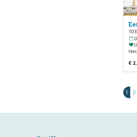
Ee
103
D
D
Nie
€ 2
1
2