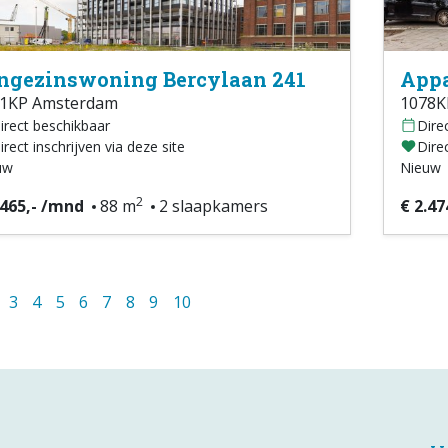
ngezinswoning Bercylaan 241
Appa
1KP Amsterdam
1078K
irect beschikbaar
Dire
irect inschrijven via deze site
Direc
uw
Nieuw
2
.465,- /mnd
88 m
2 slaapkamers
€ 2.47
3
4
5
6
7
8
9
10