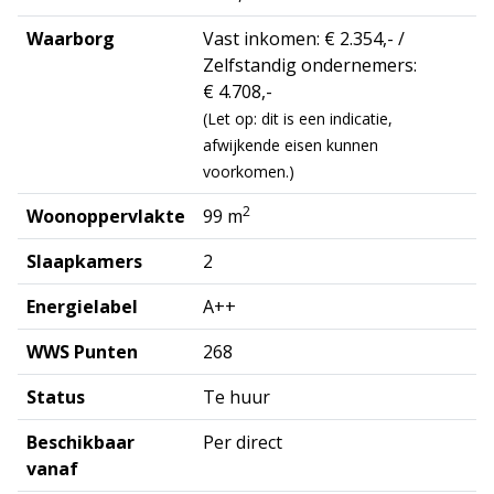
Waarborg
Vast inkomen: € 2.354,- /
Zelfstandig ondernemers:
€ 4.708,-
(Let op: dit is een indicatie,
afwijkende eisen kunnen
voorkomen.)
2
Woonoppervlakte
99 m
Slaapkamers
2
Energielabel
A++
WWS Punten
268
Status
Te huur
Beschikbaar
Per direct
vanaf