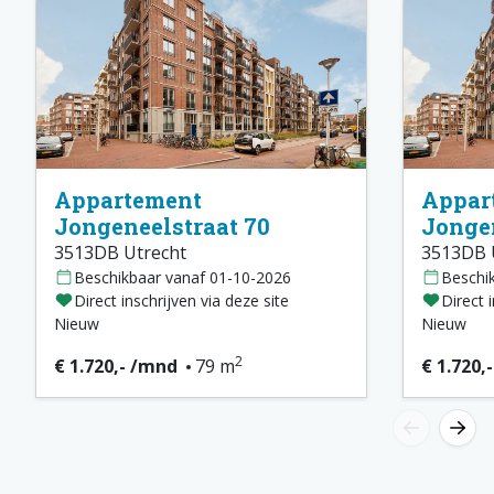
Appartement
Appar
Jongeneelstraat 70
Jongen
3513DB Utrecht
3513DB 
Beschikbaar vanaf 01-10-2026
Beschi
Direct inschrijven via deze site
Direct 
Nieuw
Nieuw
2
€ 1.720,- /mnd
79 m
€ 1.720,