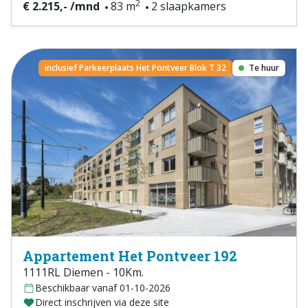
2
€ 2.215,- /mnd
83 m
2 slaapkamers
inclusief Parkeerplaats Het Pontveer Blok T 32
Te huur
Appartement Het Pontveer 192
1111RL Diemen - 10Km.
Beschikbaar vanaf 01-10-2026
Direct inschrijven via deze site