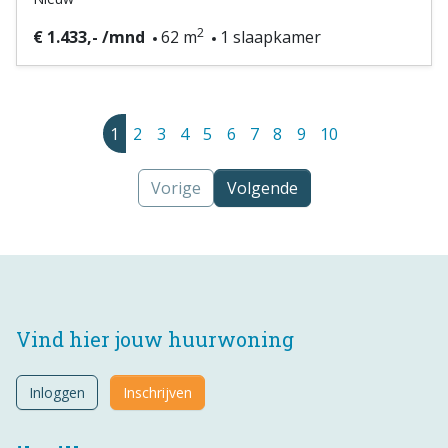
2
€ 1.433,- /mnd
62 m
1 slaapkamer
1
2
3
4
5
6
7
8
9
10
Vorige
Volgende
Vind hier jouw huurwoning
Inloggen
Inschrijven