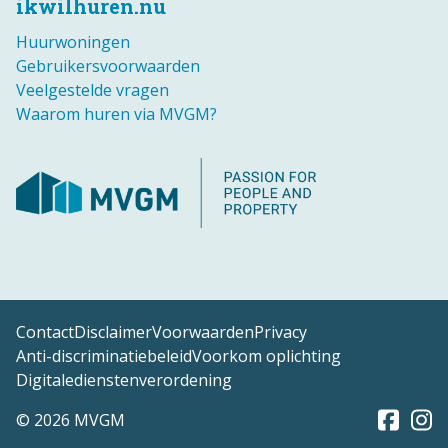
ikwilhuren.nu
Huurwoningen
Gebruikersvoorwaarden
Veelgestelde vragen
Waarom huren via MVGM?
Contact
Disclaimer
Voorwaarden
Privacy
Anti-discriminatiebeleid
Voorkom oplichting
Digitaledienstenverordening
© 2026 MVGM