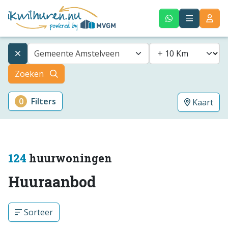
Gemeente Amstelveen
Zoeken
0
Filters
Kaart
124
huurwoningen
Huuraanbod
Sorteer