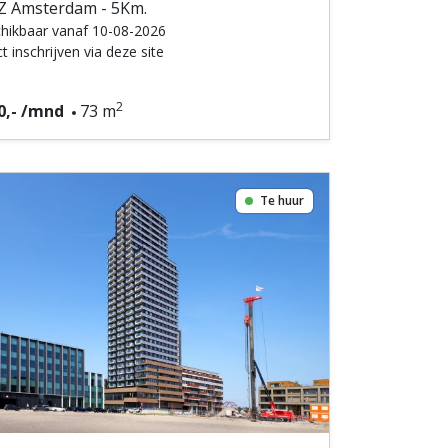
Z Amsterdam - 5Km.
hikbaar vanaf 10-08-2026
t inschrijven via deze site
2
0,- /mnd
73 m
Te huur