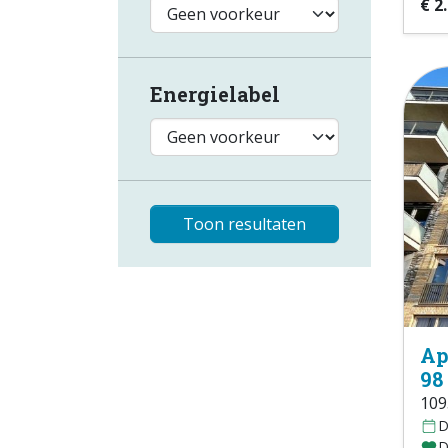
€ 2
Energielabel
Toon resultaten
Ap
98
109
D
D