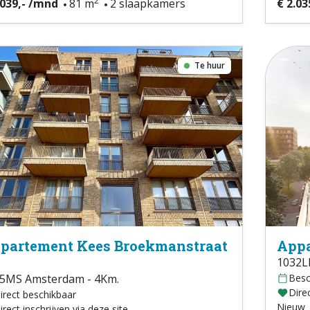
2
.039,- /mnd
81 m
2 slaapkamers
€ 2.03
Te huur
partement Kees Broekmanstraat
Appa
1032L
5MS Amsterdam - 4Km.
Besc
Direc
irect beschikbaar
Nieuw
irect inschrijven via deze site