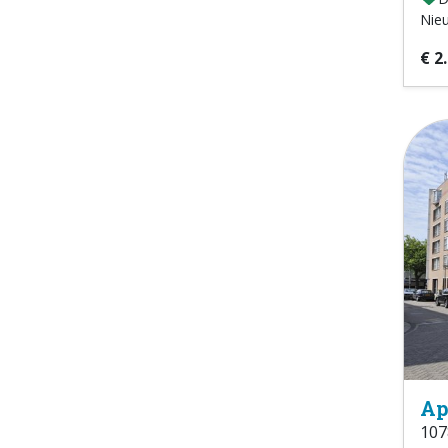
Nie
€ 2
Ap
107