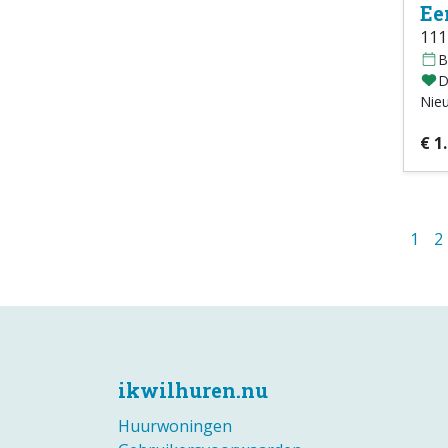
Ee
111
B
D
Nie
€ 1
1
2
ikwilhuren.nu
Huurwoningen