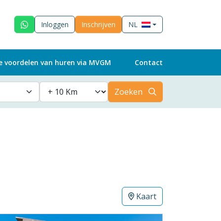
Inloggen
Inschrijven
NL
e voordelen van huren via MVGM
Contact
Zoeken
Kaart