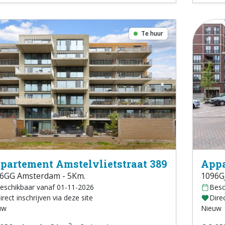
Te huur
partement Amstelvlietstraat 389
Appa
6GG Amsterdam - 5Km.
1096G
eschikbaar vanaf 01-11-2026
Besc
irect inschrijven via deze site
Direc
uw
Nieuw