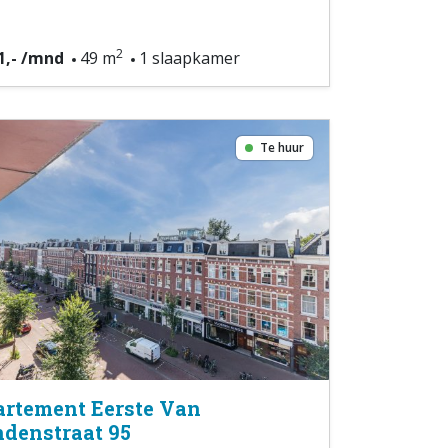
2
1,- /mnd
49 m
1 slaapkamer
Te huur
rtement Eerste Van
denstraat 95