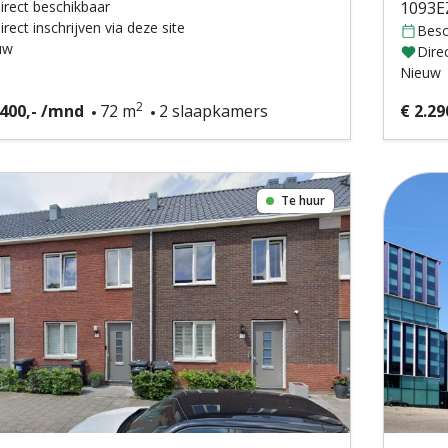
irect beschikbaar
1093E
irect inschrijven via deze site
Besc
uw
Direc
Nieuw
2
.400,- /mnd
72 m
2 slaapkamers
€ 2.29
Te huur