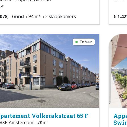
uw
2
.078,- /mnd
94 m
2 slaapkamers
€ 1.42
Te huur
partement Volkerakstraat 65 F
Appa
Swin
8XP Amsterdam - 7Km.