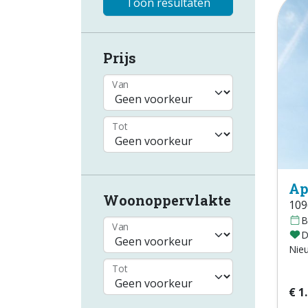
Toon resultaten
Prijs
Van
Tot
Ap
Woonoppervlakte
109
B
Van
D
Nie
Tot
€ 1