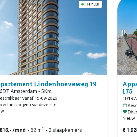
Te huur
partement Lindenhoeveweg 19
Appa
175
6DT Amsterdam - 5Km.
eschikbaar vanaf 15-09-2026
1019W
irect inschrijven via deze site
Besc
uw
Direc
Nieuw
2
.816,- /mnd
62 m
2 slaapkamers
€ 1.92