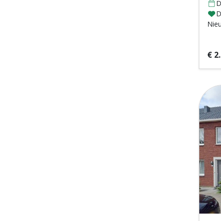
D
D
Nie
€ 2