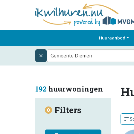
Huuraanbod
Gemeente Diemen
H
192
huurwoningen
Filters
0
So