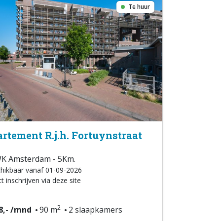
Te huur
rtement R.j.h. Fortuynstraat
K Amsterdam - 5Km.
hikbaar vanaf 01-09-2026
t inschrijven via deze site
2
8,- /mnd
90 m
2 slaapkamers