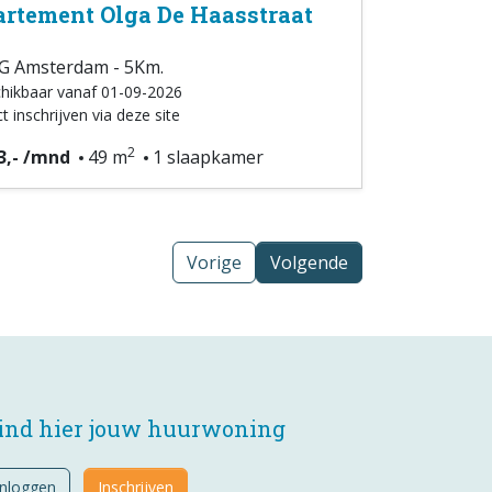
rtement Olga De Haasstraat
G Amsterdam - 5Km.
hikbaar vanaf 01-09-2026
t inschrijven via deze site
2
3,- /mnd
49 m
1 slaapkamer
Vorige
Volgende
ind hier jouw huurwoning
Inloggen
Inschrijven