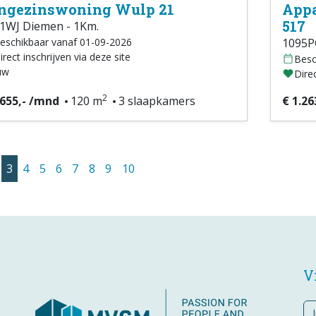
ngezinswoning Wulp 21
Appa
517
1WJ Diemen - 1Km.
eschikbaar vanaf 01-09-2026
1095P
irect inschrijven via deze site
Besc
uw
Direc
2
.655,- /mnd
120 m
3 slaapkamers
€ 1.26
3
4
5
6
7
8
9
10
V