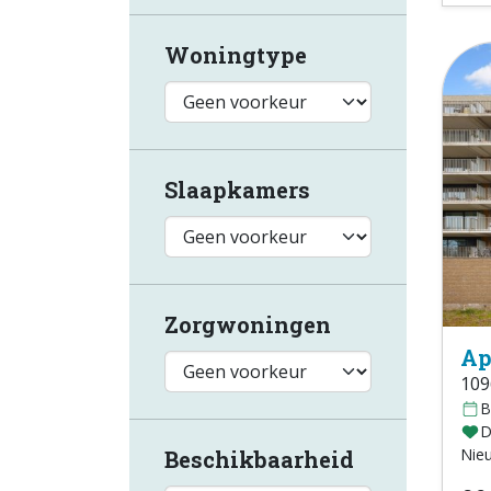
Woningtype
Slaapkamers
Zorgwoningen
Ap
109
B
D
Nie
Beschikbaarheid