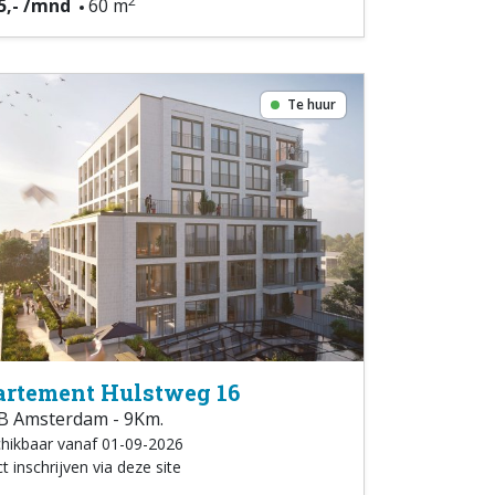
2
5,- /mnd
60 m
Te huur
rtement Hulstweg 16
B Amsterdam - 9Km.
hikbaar vanaf 01-09-2026
t inschrijven via deze site