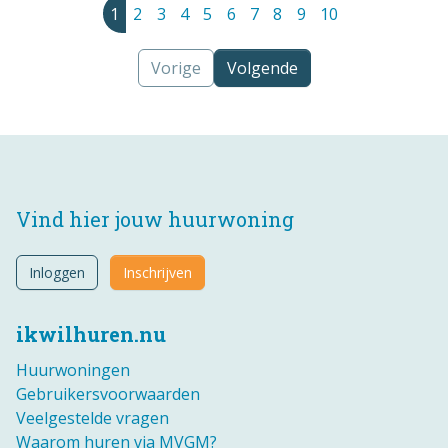
1
2
3
4
5
6
7
8
9
10
Vorige
Volgende
Vind hier jouw huurwoning
Inloggen
Inschrijven
ikwilhuren.nu
Huurwoningen
Gebruikersvoorwaarden
Veelgestelde vragen
Waarom huren via MVGM?