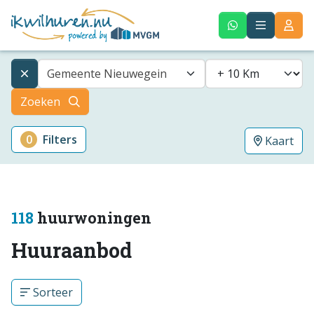
Gemeente Nieuwegein
Zoeken
0
Filters
Kaart
118
huurwoningen
Huuraanbod
Sorteer