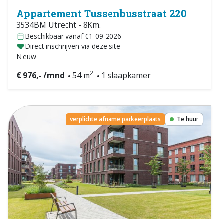
Appartement Tussenbusstraat 220
3534BM Utrecht - 8Km.
Beschikbaar vanaf 01-09-2026
Direct inschrijven via deze site
Nieuw
2
€ 976,- /mnd
54 m
1 slaapkamer
verplichte afname parkeerplaats
Te huur