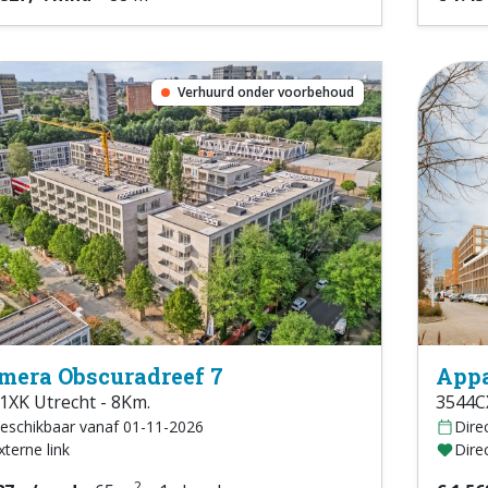
Verhuurd onder voorbehoud
mera Obscuradreef 7
Appa
1XK Utrecht - 8Km.
3544CX
eschikbaar vanaf 01-11-2026
Dire
xterne link
Direc
2