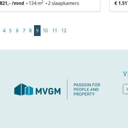
2
.821,- /mnd
134 m
2 slaapkamers
€ 1.51
4
5
6
7
8
9
10
11
12
V