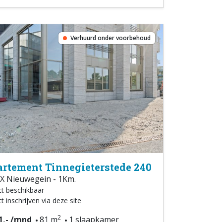
Verhuurd onder voorbehoud
rtement Tinnegieterstede 240
X Nieuwegein - 1Km.
ct beschikbaar
t inschrijven via deze site
2
1,- /mnd
81 m
1 slaapkamer