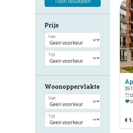
Toon resultaten
Prijs
Van
Tot
Ap
Woonoppervlakte
351
D
Van
D
Tot
€ 1