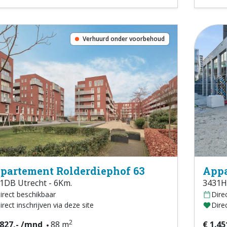
Verhuurd onder voorbehoud
partement Rolderdiephof 63
Appa
1DB Utrecht - 6Km.
3431H
irect beschikbaar
Dire
irect inschrijven via deze site
Direc
2
.827,- /mnd
88 m
€ 1.45