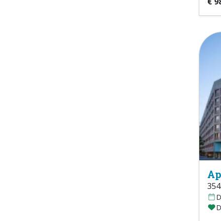
€ 9
Ap
354
D
D