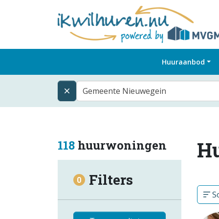
Huuraanbod
Gemeente Nieuwegein
H
118
huurwoningen
Filters
0
So