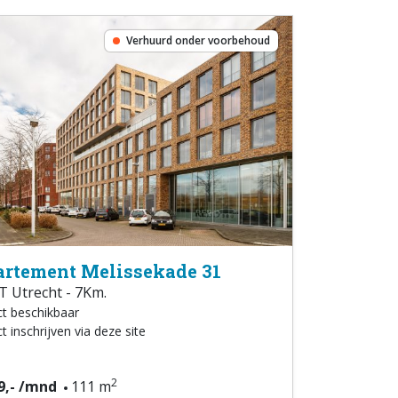
Verhuurd onder voorbehoud
rtement Melissekade 31
 Utrecht - 7Km.
ct beschikbaar
t inschrijven via deze site
2
9,- /mnd
111 m