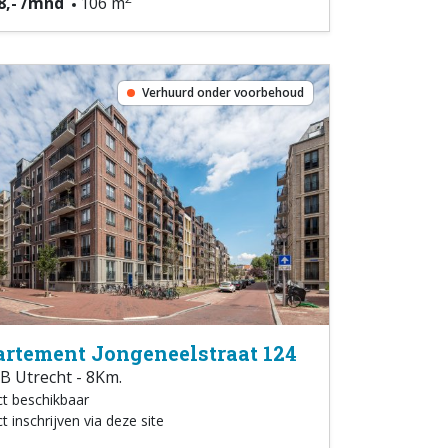
8,- /mnd
106 m
Verhuurd onder voorbehoud
rtement Jongeneelstraat 124
B Utrecht - 8Km.
ct beschikbaar
t inschrijven via deze site