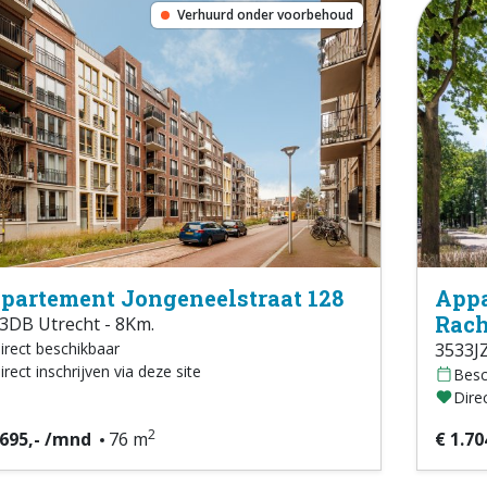
Verhuurd onder voorbehoud
partement Jongeneelstraat 128
App
Rach
3DB Utrecht - 8Km.
irect beschikbaar
3533JZ
irect inschrijven via deze site
Besc
Direc
2
.695,- /mnd
76 m
€ 1.70