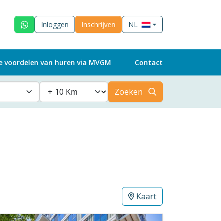
Inloggen
Inschrijven
NL
e voordelen van huren via MVGM
Contact
Zoeken
Kaart