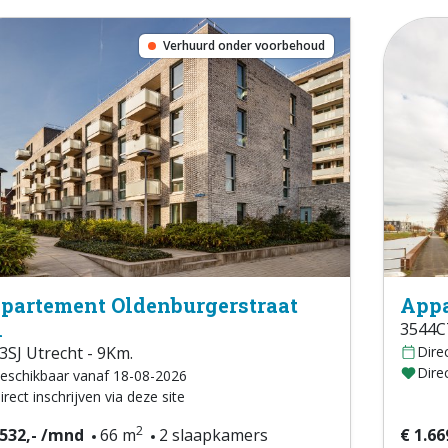
Verhuurd onder voorbehoud
partement Oldenburgerstraat
Appa
1
3544CT
3SJ Utrecht - 9Km.
Dire
Direc
eschikbaar vanaf 18-08-2026
irect inschrijven via deze site
2
.532,- /mnd
66 m
2 slaapkamers
€ 1.66