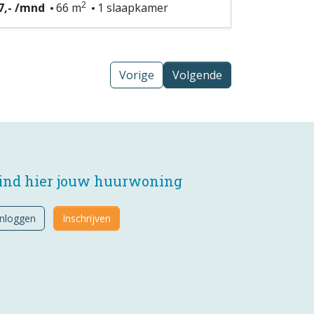
2
7,- /mnd
66 m
1 slaapkamer
Vorige
Volgende
ind hier jouw huurwoning
Inloggen
Inschrijven