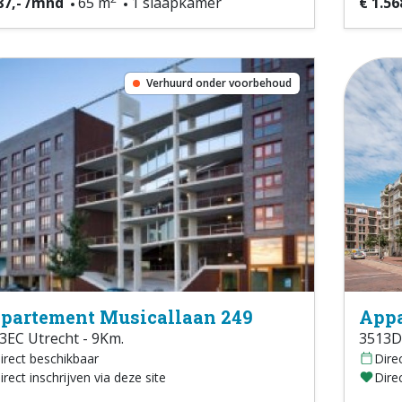
87,- /mnd
65 m
1 slaapkamer
€ 1.56
Verhuurd onder voorbehoud
partement Musicallaan 249
Appa
3EC Utrecht - 9Km.
3513D
irect beschikbaar
Dire
irect inschrijven via deze site
Direc