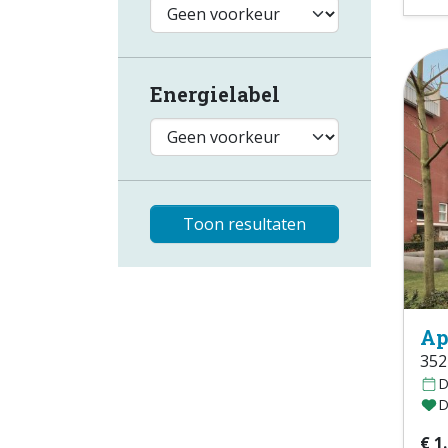
Energielabel
Toon resultaten
Ap
352
D
D
€ 1