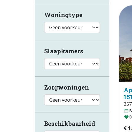
Woningtype
Slaapkamers
Zorgwoningen
Ap
15
357
B
D
Beschikbaarheid
€ 1