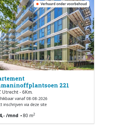
Verhuurd onder voorbehoud
artement
maninoffplantsoen 221
 Utrecht - 6Km.
hikbaar vanaf 08-08-2026
t inschrijven via deze site
2
4,- /mnd
80 m