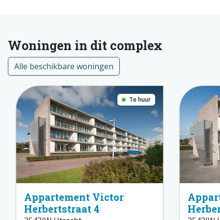
Woningen in dit complex
Alle beschikbare woningen
Te huur
Appartement Victor
Appar
Herbertstraat 4
Herber