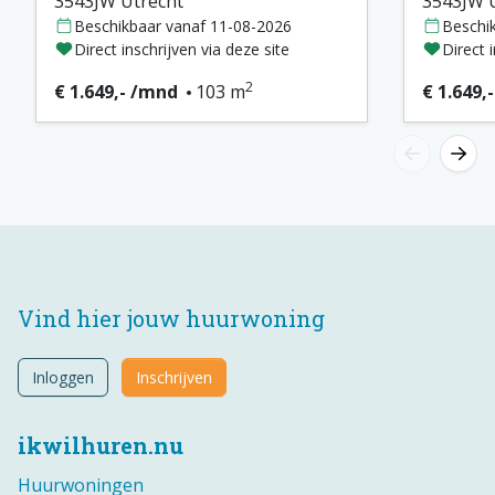
3543JW Utrecht
3543JW 
Beschikbaar vanaf 11-08-2026
Beschi
Direct inschrijven via deze site
Direct 
2
€ 1.649,- /mnd
103 m
€ 1.649,
Vind hier jouw huurwoning
Inloggen
Inschrijven
ikwilhuren.nu
Huurwoningen