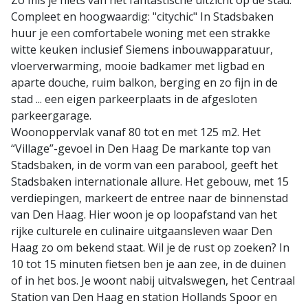
Zo mis je niets van het fantastische uitzicht op de stad.
Compleet en hoogwaardig: "citychic" In Stadsbaken
huur je een comfortabele woning met een strakke
witte keuken inclusief Siemens inbouwapparatuur,
vloerverwarming, mooie badkamer met ligbad en
aparte douche, ruim balkon, berging en zo fijn in de
stad ... een eigen parkeerplaats in de afgesloten
parkeergarage.
Woonoppervlak vanaf 80 tot en met 125 m2. Het
“Village”-gevoel in Den Haag De markante top van
Stadsbaken, in de vorm van een parabool, geeft het
Stadsbaken internationale allure. Het gebouw, met 15
verdiepingen, markeert de entree naar de binnenstad
van Den Haag. Hier woon je op loopafstand van het
rijke culturele en culinaire uitgaansleven waar Den
Haag zo om bekend staat. Wil je de rust op zoeken? In
10 tot 15 minuten fietsen ben je aan zee, in de duinen
of in het bos. Je woont nabij uitvalswegen, het Centraal
Station van Den Haag en station Hollands Spoor en