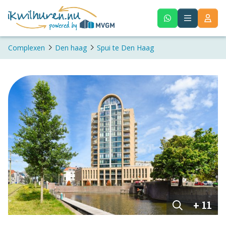
Complexen
Den haag
Spui te Den Haag
+ 11