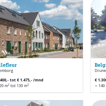
llefleur
Belg
emborg
Drune
.400,- tot € 1.475,- /mnd
€ 1.30
2
2
20 m
tot 130 m
140