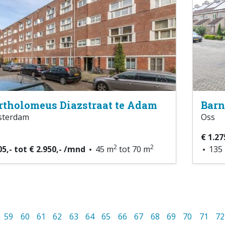
rtholomeus Diazstraat te Adam
Barn
sterdam
Oss
€ 1.27
2
2
05,- tot € 2.950,- /mnd
45 m
tot 70 m
135
59
60
61
62
63
64
65
66
67
68
69
70
71
72