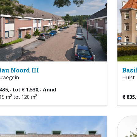
tau Noord III
Basi
uwegein
Hulst
.435,- tot € 1.530,- /mnd
2
2
15 m
tot 120 m
€ 835,