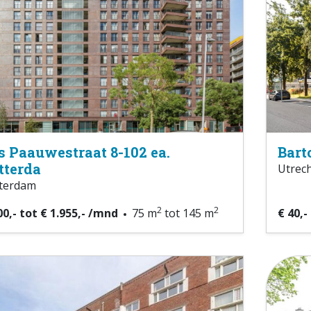
s Paauwestraat 8-102 ea.
Bart
tterda
Utrec
terdam
2
2
00,- tot € 1.955,- /mnd
75 m
tot 145 m
€ 40,-