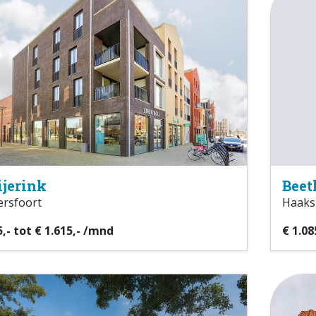
ijerink
Beet
rsfoort
Haaks
5,- tot € 1.615,- /mnd
€ 1.08