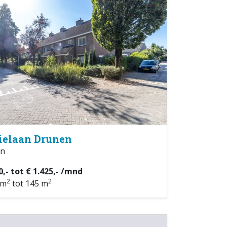
ielaan Drunen
n
0,- tot € 1.425,- /mnd
2
2
 m
tot 145 m