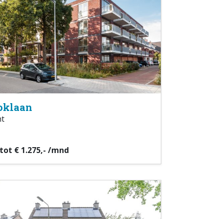
oklaan
ht
 tot € 1.275,- /mnd