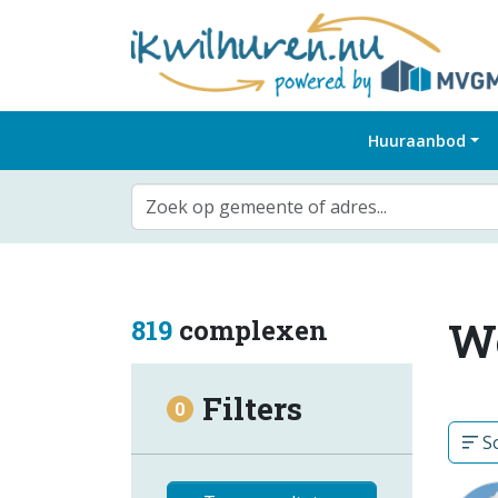
Huuraanbod
Zoek op gemeente of adres...
W
819
complexen
Filters
0
So