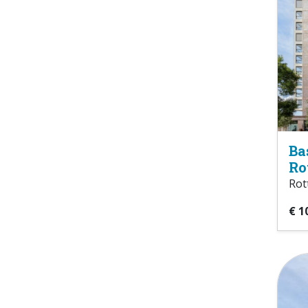
Ba
Ro
Rot
€ 1