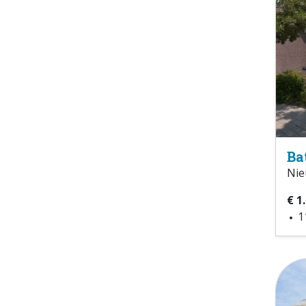
Ba
Nie
€ 1
1