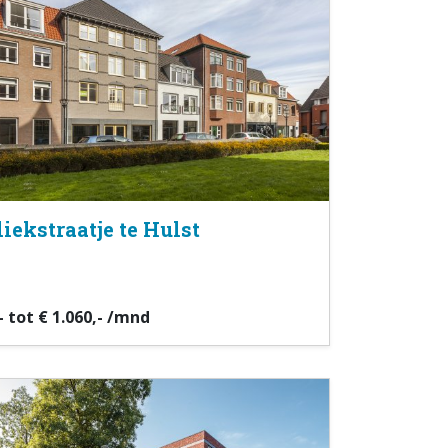
liekstraatje te Hulst
- tot € 1.060,- /mnd