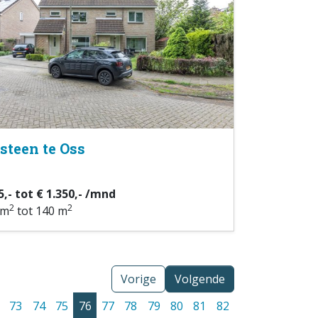
steen te Oss
5,- tot € 1.350,- /mnd
2
2
 m
tot 140 m
Vorige
Volgende
73
74
75
76
77
78
79
80
81
82