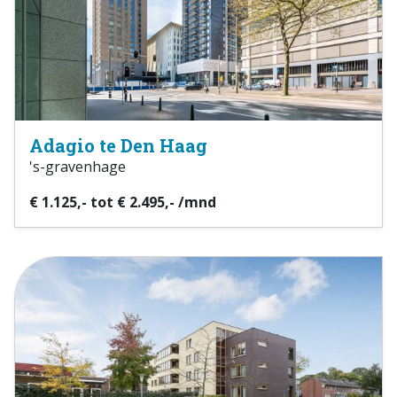
Adagio te Den Haag
's-gravenhage
€ 1.125,- tot € 2.495,- /mnd