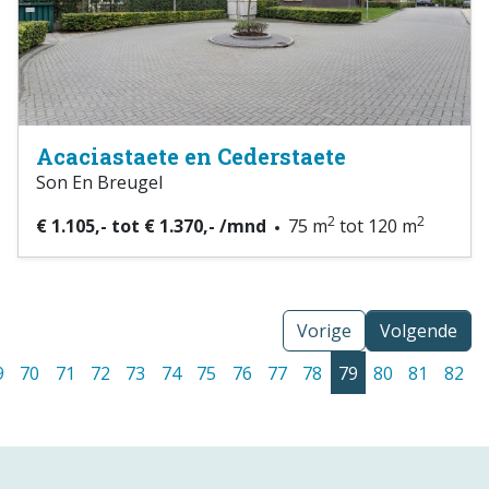
Acaciastaete en Cederstaete
Son En Breugel
2
2
€ 1.105,- tot € 1.370,- /mnd
75 m
tot 120 m
Vorige
Volgende
9
70
71
72
73
74
75
76
77
78
79
80
81
82