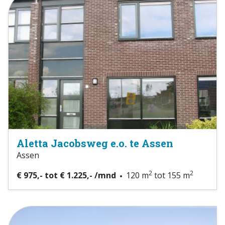
Aletta Jacobsweg e.o. te Assen
Assen
2
2
€ 975,- tot € 1.225,- /mnd
120 m
tot 155 m