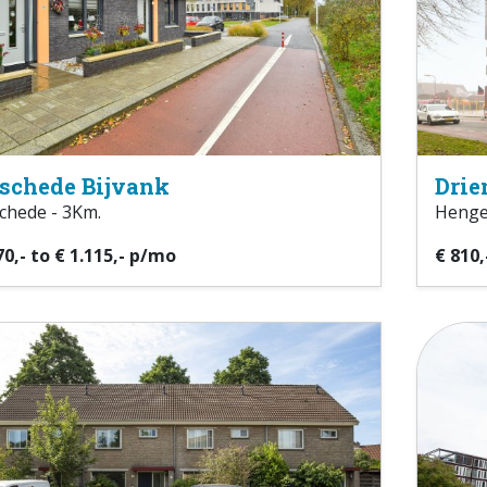
schede Bijvank
Drie
chede - 3Km.
Henge
70,- to € 1.115,- p/mo
€ 810,