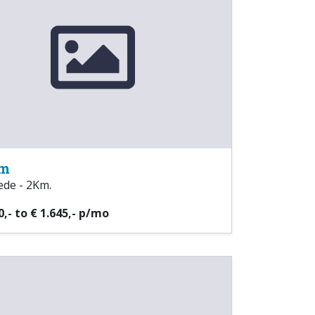
em
de - 2Km.
0,- to € 1.645,- p/mo