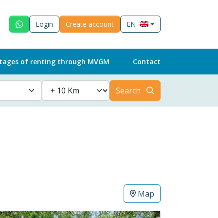
Login
Create account
EN
tages of renting through MVGM
Contact
Search
Map