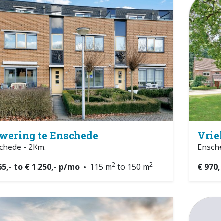
Zwering te Enschede
Vrie
chede - 2Km.
Ensche
2
2
65,- to € 1.250,- p/mo
115 m
to 150 m
€ 970,