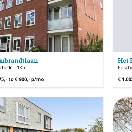
mbrandtlaan
Het 
chede - 1Km.
Ensche
75,- to € 900,- p/mo
€ 1.00