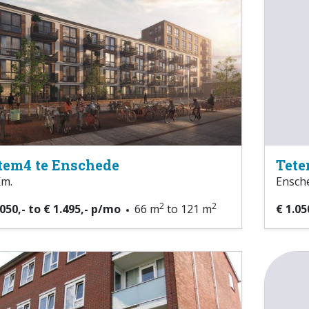
tem4 te Enschede
Tet
Km.
Ensche
2
2
.050,- to € 1.495,- p/mo
66 m
to 121 m
€ 1.05