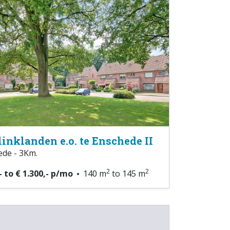
linklanden e.o. te Enschede II
de - 3Km.
2
2
- to € 1.300,- p/mo
140 m
to 145 m