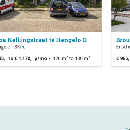
ba Kellingstraat te Hengelo O.
Brou
gelo - 8Km.
Ensche
2
2
95,- to € 1.170,- p/mo
120 m
to 140 m
€ 965,