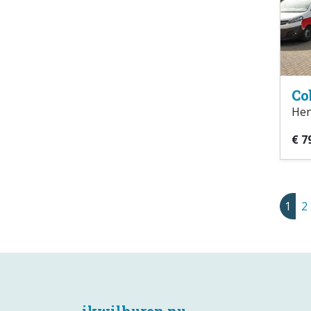
Co
Hen
€ 7
1
2