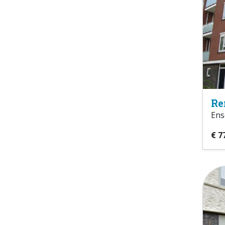
Re
Ens
€ 7