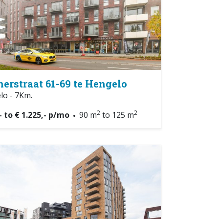
nerstraat 61-69 te Hengelo
lo - 7Km.
2
2
- to € 1.225,- p/mo
90 m
to 125 m