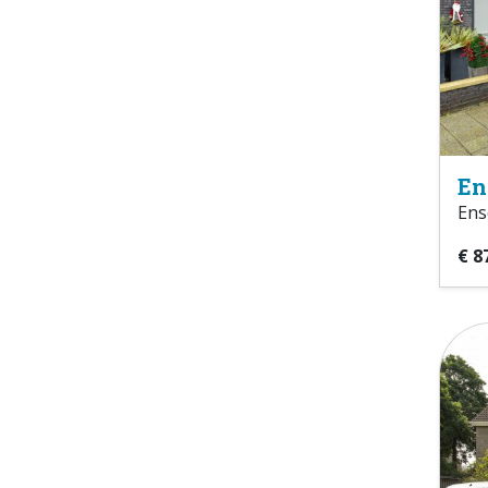
En
Ens
€ 8