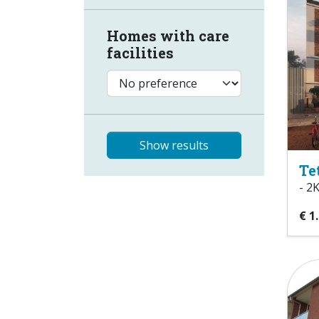
Homes with care
facilities
Show results
Te
- 2
€ 1