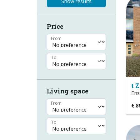
Show results
Price
From
To
t 
Living space
Ens
From
€ 8
To