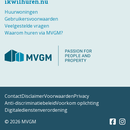
ikwilhuren.nu
Huurwoningen
Gebruikersvoorwaarden
Veelgestelde vragen
Waarom huren via MVGM?
Contact
Disclaimer
Voorwaarden
Privacy
Anti-discriminatiebeleid
Voorkom oplichting
Digitaledienstenverordening
© 2026 MVGM