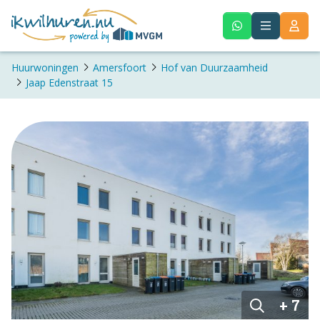
Huurwoningen
Amersfoort
Hof van Duurzaamheid
Jaap Edenstraat 15
+ 7