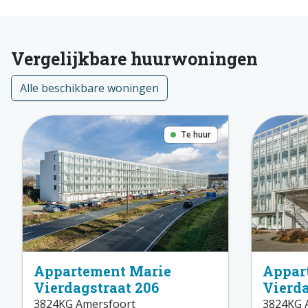
Vergelijkbare huurwoningen
Alle beschikbare woningen
Te huur
Appartement Marie
Appar
Vierdagstraat 206
Vierda
3824KG Amersfoort
3824KG 