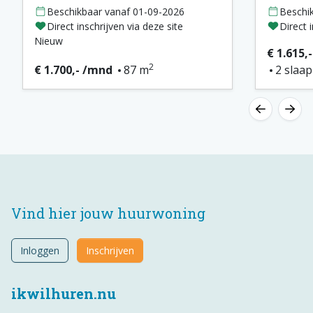
Beschikbaar vanaf 01-09-2026
Beschi
Direct inschrijven via deze site
Direct 
Nieuw
€ 1.615,
2
€ 1.700,- /mnd
87 m
2 slaa
Vind hier jouw huurwoning
Inloggen
Inschrijven
ikwilhuren.nu