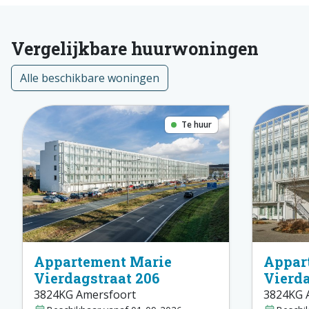
Vergelijkbare huurwoningen
Alle beschikbare woningen
Te huur
Appartement Marie
Appar
Vierdagstraat 206
Vierda
3824KG Amersfoort
3824KG 