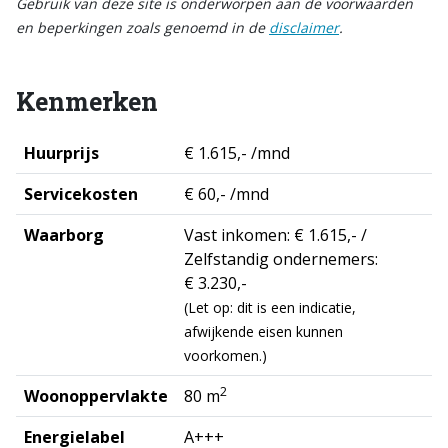
Gebruik van deze site is onderworpen aan de voorwaarden
en beperkingen zoals genoemd in de
disclaimer
.
Kenmerken
Huurprijs
€ 1.615,- /mnd
Servicekosten
€ 60,- /mnd
Waarborg
Vast inkomen: € 1.615,- /
Zelfstandig ondernemers:
€ 3.230,-
(Let op: dit is een indicatie,
afwijkende eisen kunnen
voorkomen.)
2
Woonoppervlakte
80 m
Energielabel
A+++