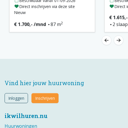
Beschikbaar vanaf 01-09-2026
Beschi
Direct inschrijven via deze site
Direct 
Nieuw
€ 1.615,
2
€ 1.700,- /mnd
87 m
2 slaa
Vind hier jouw huurwoning
Inloggen
Inschrijven
ikwilhuren.nu
Huurwoningen