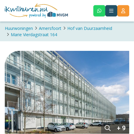
Huurwoningen
Amersfoort
Hof van Duurzaamheid
Marie Vierdagstraat 164
+ 9