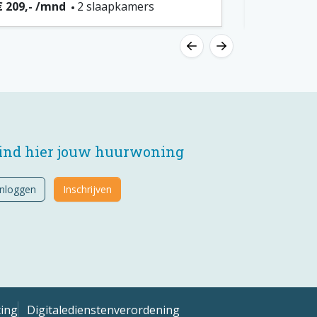
€ 209,- /mnd
2 slaapkamers
€ 200,- /m
ind hier jouw huurwoning
Inloggen
Inschrijven
ting
Digitaledienstenverordening