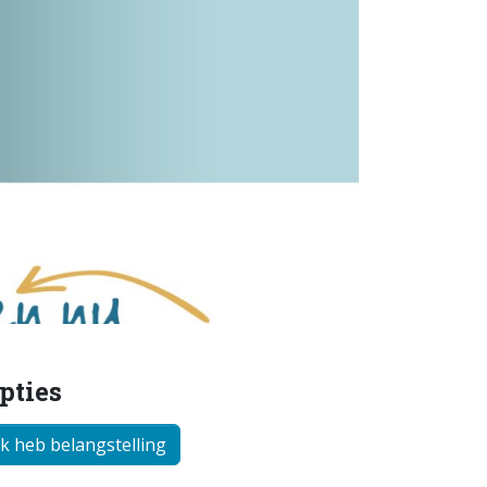
pties
Ik heb belangstelling