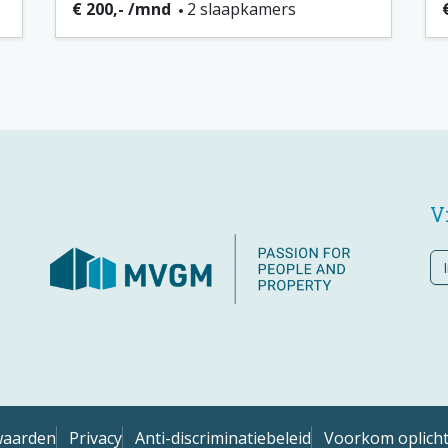
€ 200,- /mnd
2 slaapkamers
V
waarden
Privacy
Anti-discriminatiebeleid
Voorkom oplich