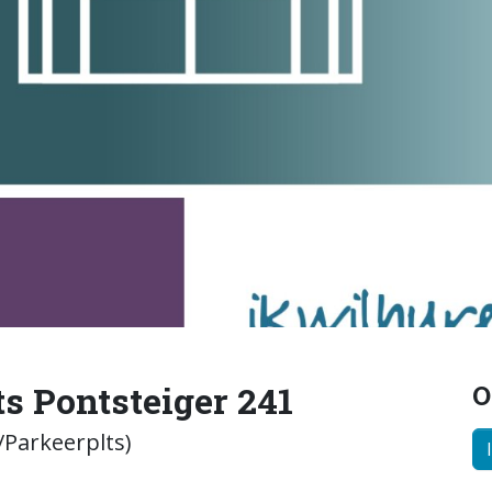
s Pontsteiger 241
O
Parkeerplts)