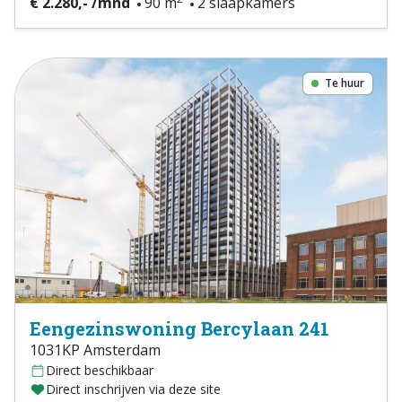
€ 2.280,- /mnd
90 m
2 slaapkamers
Te huur
Eengezinswoning Bercylaan 241
1031KP Amsterdam
Direct beschikbaar
Direct inschrijven via deze site