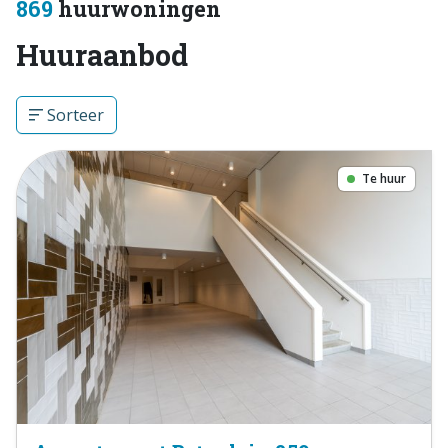
869
huurwoningen
Huuraanbod
Sorteer
Te huur