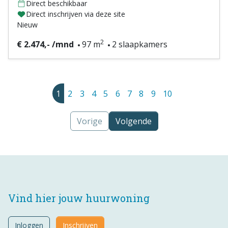
Direct beschikbaar
Direct inschrijven via deze site
Nieuw
2
€ 2.474,- /mnd
97 m
2 slaapkamers
1
2
3
4
5
6
7
8
9
10
Vorige
Volgende
Vind hier jouw huurwoning
Inloggen
Inschrijven