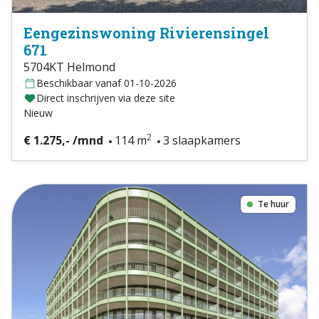
Eengezinswoning Rivierensingel
671
5704KT Helmond
Beschikbaar vanaf 01-10-2026
Direct inschrijven via deze site
Nieuw
2
€ 1.275,- /mnd
114 m
3 slaapkamers
Te huur