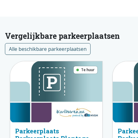
Vergelijkbare parkeerplaatsen
Alle beschikbare parkeerplaatsen
Te huur
Parkeerplaats
Parkee