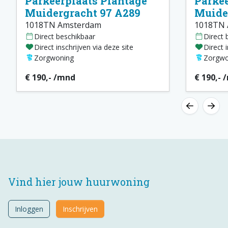
Parkeerplaats Plantage
Parkee
Muidergracht 97 A289
Muide
1018TN Amsterdam
1018TN 
Direct beschikbaar
Direct 
Direct inschrijven via deze site
Direct 
Zorgwoning
Zorgwo
€ 190,- /mnd
€ 190,- 
Vind hier jouw huurwoning
Inloggen
Inschrijven