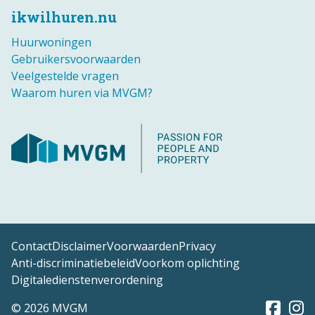
ikwilhuren.nu
Huurwoningen
Gebruikersvoorwaarden
Veelgestelde vragen
Waarom huren via MVGM?
Contact
Disclaimer
Voorwaarden
Privacy
Anti-discriminatiebeleid
Voorkom oplichting
Digitaledienstenverordening
© 2026 MVGM