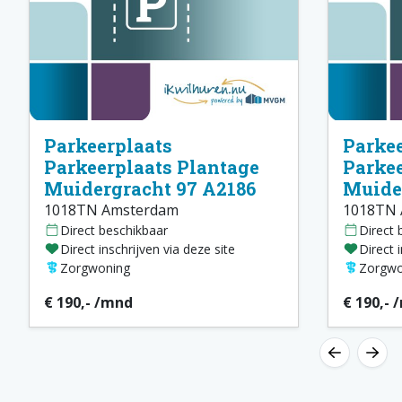
Parkeerplaats
Parkee
Parkeerplaats Plantage
Parkee
Muidergracht 97 A2186
Muide
1018TN Amsterdam
1018TN 
Direct beschikbaar
Direct 
Direct inschrijven via deze site
Direct 
Zorgwoning
Zorgwo
€ 190,- /mnd
€ 190,- 