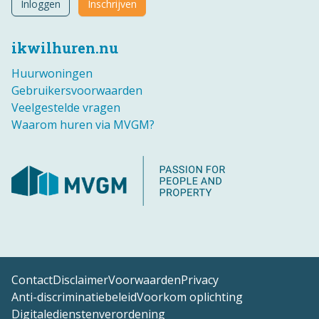
Inloggen
Inschrijven
ikwilhuren.nu
Huurwoningen
Gebruikersvoorwaarden
Veelgestelde vragen
Waarom huren via MVGM?
Contact
Disclaimer
Voorwaarden
Privacy
Anti-discriminatiebeleid
Voorkom oplichting
Digitaledienstenverordening