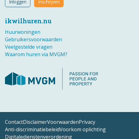
Inloggen
Inschrijven
ikwilhuren.nu
Huurwoningen
Gebruikersvoorwaarden
Veelgestelde vragen
Waarom huren via MVGM?
Contact
Disclaimer
Voorwaarden
Privacy
Anti-discriminatiebeleid
Voorkom oplichting
Digitaledienstenverordening