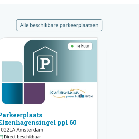
Alle beschikbare parkeerplaatsen
Te huur
Parkeerplaats
Parkeer
Elzenhagensingel ppl 60
Elzenha
1022LA Amsterdam
1022LA Am
Direct beschikbaar
Direct bes