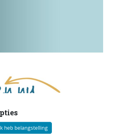
pties
Ik heb belangstelling