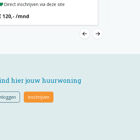
Direct inschrijven via deze site
Direct insc
€ 120,- /mnd
€ 120,- /m
ind hier jouw huurwoning
Inloggen
Inschrijven