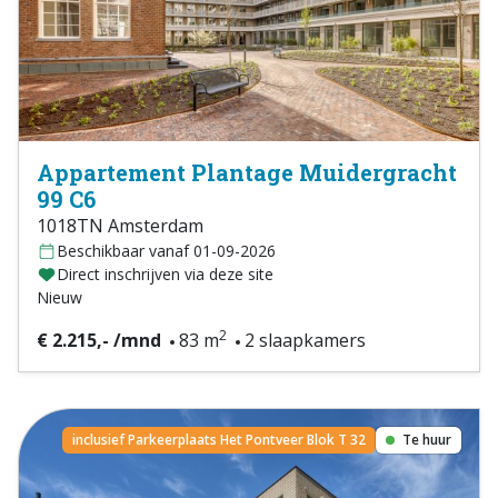
Appartement Plantage Muidergracht
99 C6
1018TN Amsterdam
Beschikbaar vanaf 01-09-2026
Direct inschrijven via deze site
Nieuw
2
€ 2.215,- /mnd
83 m
2 slaapkamers
inclusief Parkeerplaats Het Pontveer Blok T 32
Te huur