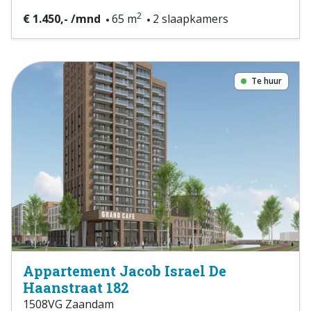
2
€ 1.450,- /mnd
65 m
2 slaapkamers
Te huur
Appartement Jacob Israel De
Haanstraat 182
1508VG Zaandam