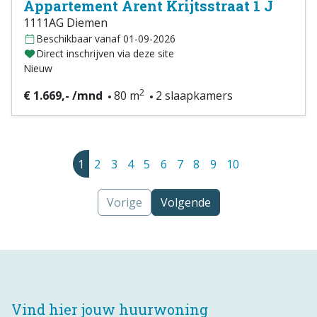
Appartement Arent Krijtsstraat 1 J
1111AG Diemen
Beschikbaar vanaf 01-09-2026
Direct inschrijven via deze site
Nieuw
2
€ 1.669,- /mnd
80 m
2 slaapkamers
1
2
3
4
5
6
7
8
9
10
Vorige
Volgende
Vind hier jouw huurwoning