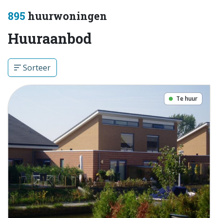
895
huurwoningen
Huuraanbod
Sorteer
Te huur