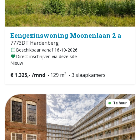
Eengezinswoning Moonenlaan 2 a
7773DT Hardenberg
Beschikbaar vanaf 16-10-2026
Direct inschrijven via deze site
Nieuw
2
€ 1.325,- /mnd
129 m
3 slaapkamers
Te huur