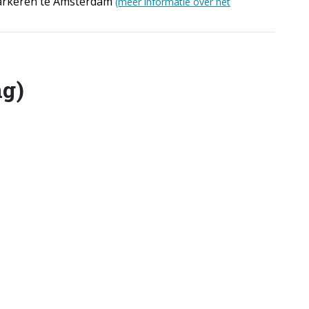
Parkeren te Amsterdam
(meer informatie over het
ng)