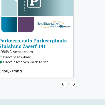
Parkeerplaats Parkeerplaats
Parkeer
Sluishuis Zwerf 141
Sluishui
1086VA Amsterdam
1086VA Am
Direct beschikbaar
Direct bes
Direct inschrijven via deze site
Direct insc
€ 150,- /mnd
€ 150,- /m