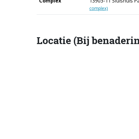
Complex
13903-11 Sluishuis 
complex)
Locatie (Bij benaderi