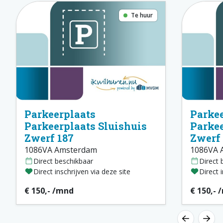
Te huur
Parkeerplaats
Parkee
Parkeerplaats Sluishuis
Parkee
Zwerf 187
Zwerf
1086VA Amsterdam
1086VA 
Direct beschikbaar
Direct 
Direct inschrijven via deze site
Direct 
€ 150,- /mnd
€ 150,- 