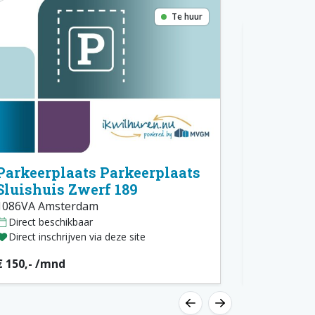
Te huur
Parkeerplaats Parkeerplaats
Parkeer
Sluishuis Zwerf 189
Sluishui
1086VA Amsterdam
1086VA Am
Direct beschikbaar
Direct bes
Direct inschrijven via deze site
Direct insc
€ 150,- /mnd
€ 150,- /m