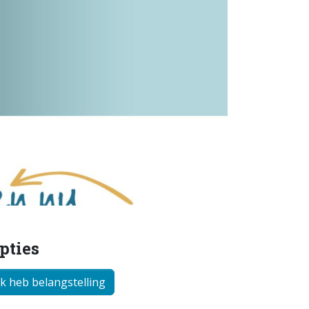
pties
Ik heb belangstelling