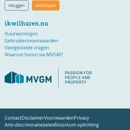
Inloggen
Inschrijven
ikwilhuren.nu
Huurwoningen
Gebruikersvoorwaarden
Veelgestelde vragen
Waarom huren via MVGM?
Contact
Disclaimer
Voorwaarden
Privacy
Anti-discriminatiebeleid
Voorkom oplichting