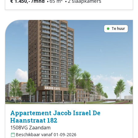
€ 1.450,- /mnd
65 m
2 slaapkamers
Te huur
Appartement Jacob Israel De
Haanstraat 182
1508VG Zaandam
Beschikbaar vanaf 01-09-2026