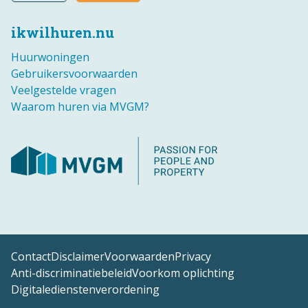
ikwilhuren.nu
Huurwoningen
Gebruikersvoorwaarden
Veelgestelde vragen
Waarom huren via MVGM?
Contact
Disclaimer
Voorwaarden
Privacy
Anti-discriminatiebeleid
Voorkom oplichting
Digitaledienstenverordening