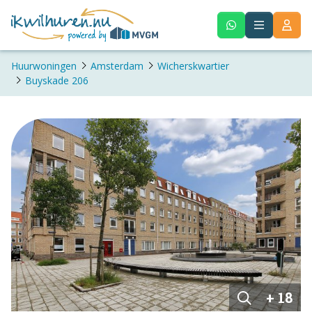
Huurwoningen
Amsterdam
Wicherskwartier
Buyskade 206
+ 18