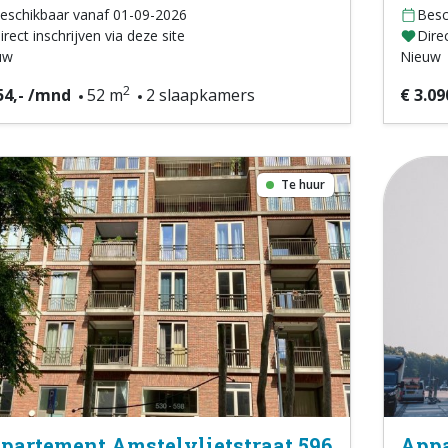
eschikbaar vanaf 01-09-2026
Besc
irect inschrijven via deze site
Direc
uw
Nieuw
2
54,- /mnd
52 m
2 slaapkamers
€ 3.09
Te huur
partement Amstelvlietstraat 596
Appa