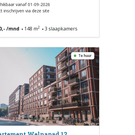
hikbaar vanaf 01-09-2026
t inschrijven via deze site
2
0,- /mnd
148 m
3 slaapkamers
Te huur
rtement Welnapad 12