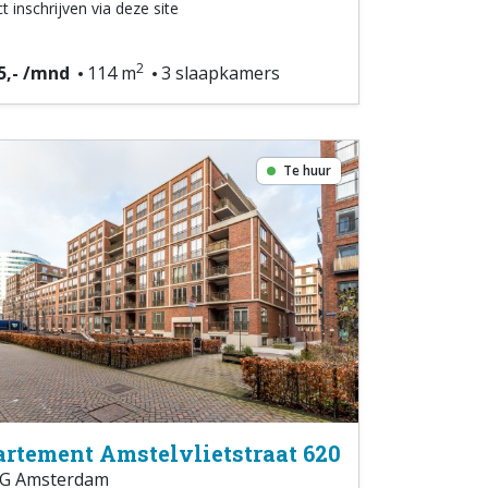
t inschrijven via deze site
2
5,- /mnd
114 m
3 slaapkamers
Te huur
rtement Amstelvlietstraat 620
G Amsterdam