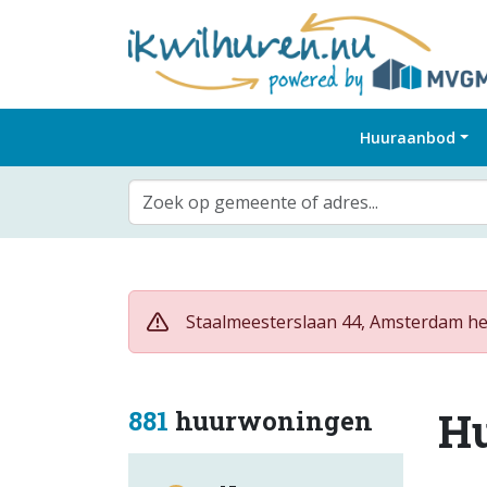
Huuraanbod
Zoek op gemeente of adres...
Staalmeesterslaan 44, Amsterdam hee
H
881
huurwoningen