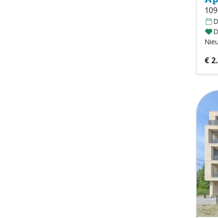
109
D
D
Nie
€ 2