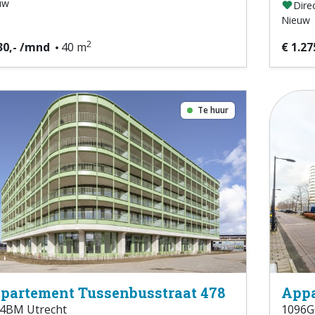
uw
Direc
Nieuw
2
30,- /mnd
40 m
€ 1.27
Te huur
partement Tussenbusstraat 478
Appa
4BM Utrecht
1096G