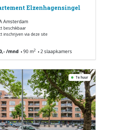
rtement Elzenhagensingel
A Amsterdam
ct beschikbaar
t inschrijven via deze site
2
0,- /mnd
90 m
2 slaapkamers
Te huur