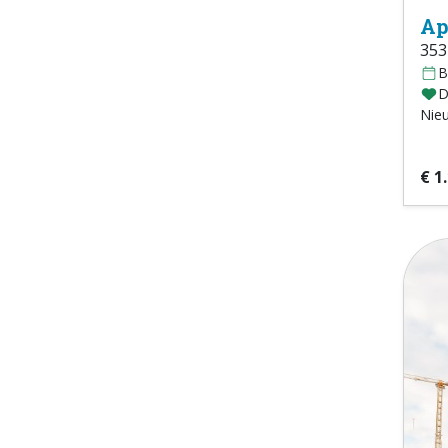
Ap
353
B
D
Nie
€ 1