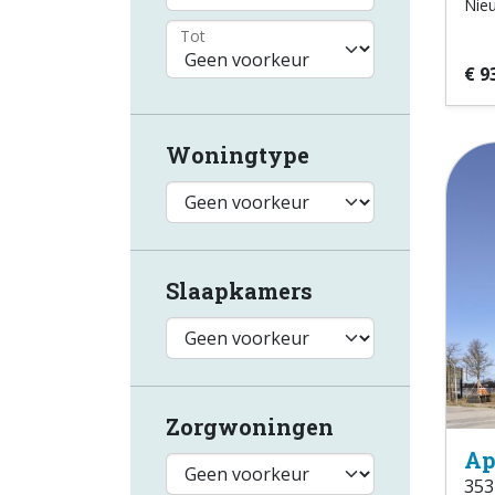
Nie
Tot
€ 9
Woningtype
Slaapkamers
Zorgwoningen
Ap
353