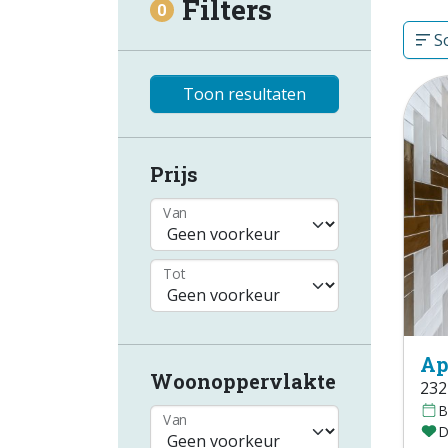
Filters
0
So
Toon resultaten
Prijs
Van
Tot
Ap
Woonoppervlakte
232
B
Van
D