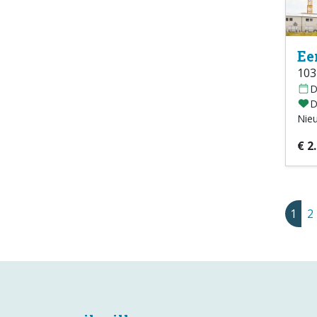
Ee
103
D
D
Nie
€ 2
1
2