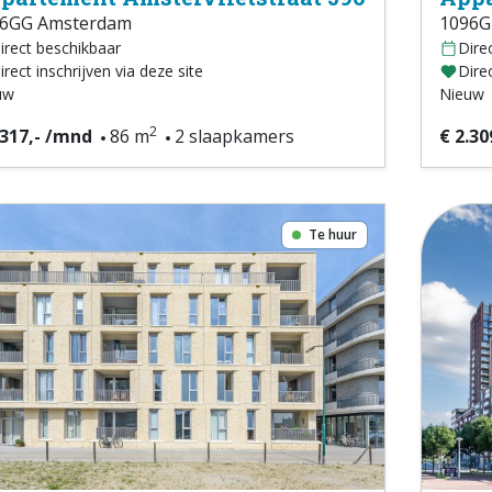
6GG Amsterdam
1096G
irect beschikbaar
Dire
irect inschrijven via deze site
Direc
uw
Nieuw
2
.317,- /mnd
86 m
2 slaapkamers
€ 2.30
Te huur