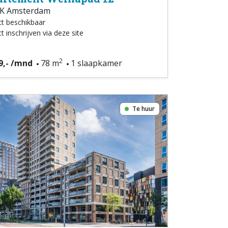
K Amsterdam
ct beschikbaar
t inschrijven via deze site
2
9,- /mnd
78 m
1 slaapkamer
Te huur