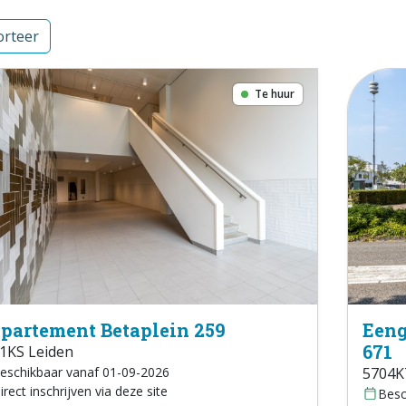
rteer
Te huur
partement Betaplein 259
Eeng
671
1KS Leiden
eschikbaar vanaf 01-09-2026
5704K
irect inschrijven via deze site
Besc