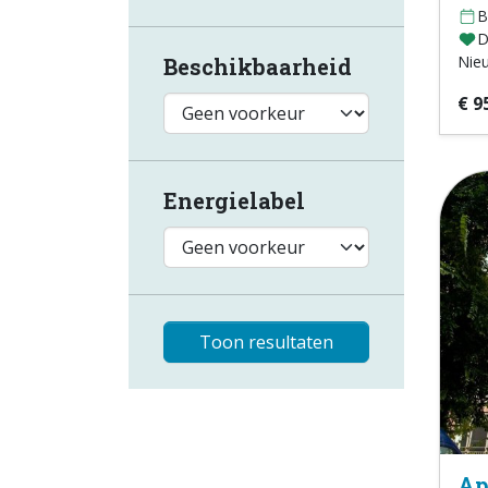
B
D
Nie
Beschikbaarheid
€ 9
Energielabel
Toon resultaten
Ap