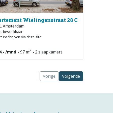
rtement Wielingenstraat 28 C
L Amsterdam
ct beschikbaar
t inschrijven via deze site
2
4,- /mnd
97 m
2 slaapkamers
Vorige
Volgende