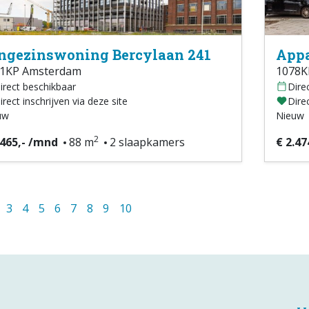
ngezinswoning Bercylaan 241
Appa
1KP Amsterdam
1078K
irect beschikbaar
Dire
irect inschrijven via deze site
Direc
uw
Nieuw
2
.465,- /mnd
88 m
2 slaapkamers
€ 2.47
3
4
5
6
7
8
9
10