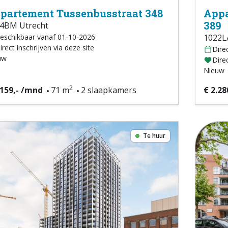
partement Tussenbusstraat 348
Appa
389
4BM Utrecht
eschikbaar vanaf 01-10-2026
1022L
irect inschrijven via deze site
Dire
uw
Direc
Nieuw
2
.159,- /mnd
71 m
2 slaapkamers
€ 2.28
Te huur