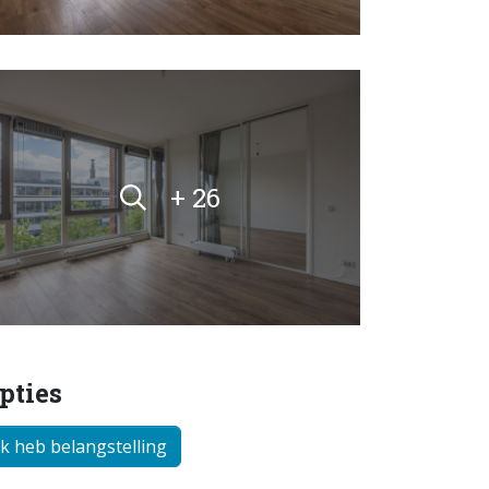
+ 26
pties
Ik heb belangstelling