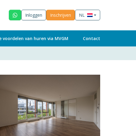
Inloggen
Inschrijven
NL
e voordelen van huren via MVGM
Contact