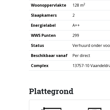
2
Woonoppervlakte
128 m
Slaapkamers
2
Energielabel
A++
WWS Punten
299
Status
Verhuurd onder vo
Beschikbaar vanaf
Per direct
Complex
13757-10 Vaandeldr
Plattegrond