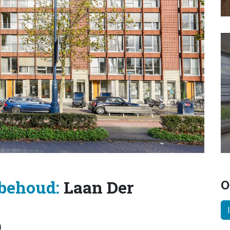
behoud:
Laan Der
O
)