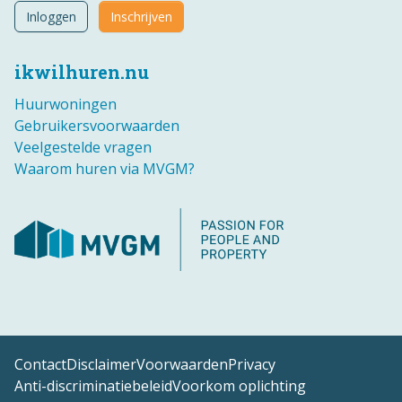
Inloggen
Inschrijven
ikwilhuren.nu
Huurwoningen
Gebruikersvoorwaarden
Veelgestelde vragen
Waarom huren via MVGM?
Contact
Disclaimer
Voorwaarden
Privacy
Anti-discriminatiebeleid
Voorkom oplichting