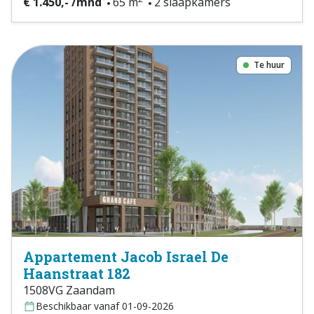
€ 1.450,- /mnd
65 m
2 slaapkamers
Te huur
Appartement Jacob Israel De
Haanstraat 182
1508VG Zaandam
Beschikbaar vanaf 01-09-2026