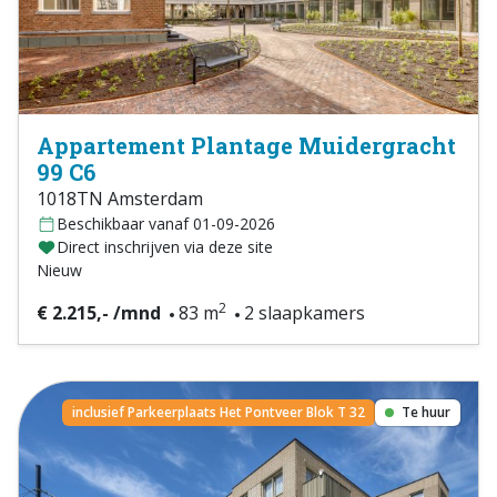
Appartement Plantage Muidergracht
99 C6
1018TN Amsterdam
Beschikbaar vanaf 01-09-2026
Direct inschrijven via deze site
Nieuw
2
€ 2.215,- /mnd
83 m
2 slaapkamers
inclusief Parkeerplaats Het Pontveer Blok T 32
Te huur