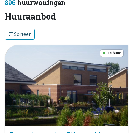
896
huurwoningen
Huuraanbod
Sorteer
Te huur