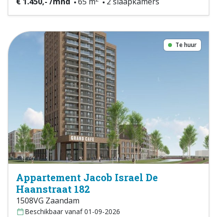
€ 1.450,- /mnd
65 m
2 slaapkamers
Te huur
Appartement Jacob Israel De
Haanstraat 182
1508VG Zaandam
Beschikbaar vanaf 01-09-2026