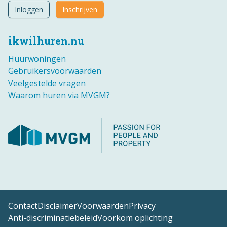
Inloggen
Inschrijven
ikwilhuren.nu
Huurwoningen
Gebruikersvoorwaarden
Veelgestelde vragen
Waarom huren via MVGM?
Contact
Disclaimer
Voorwaarden
Privacy
Anti-discriminatiebeleid
Voorkom oplichting