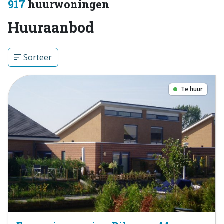
917
huurwoningen
Huuraanbod
Sorteer
Te huur