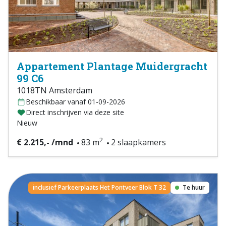
Appartement Plantage Muidergracht
99 C6
1018TN Amsterdam
Beschikbaar vanaf 01-09-2026
Direct inschrijven via deze site
Nieuw
2
€ 2.215,- /mnd
83 m
2 slaapkamers
inclusief Parkeerplaats Het Pontveer Blok T 32
Te huur