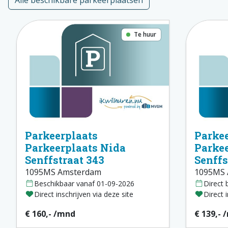
Alle beschikbare parkeerplaatsen
Te huur
Parkeerplaats
Parkee
Parkeerplaats Nida
Parkee
Senffstraat 343
Senffs
1095MS Amsterdam
1095MS 
Beschikbaar vanaf 01-09-2026
Direct 
Direct inschrijven via deze site
Direct 
€ 160,- /mnd
€ 139,- 