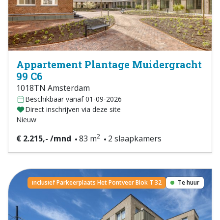
Appartement Plantage Muidergracht
99 C6
1018TN Amsterdam
Beschikbaar vanaf 01-09-2026
Direct inschrijven via deze site
Nieuw
2
€ 2.215,- /mnd
83 m
2 slaapkamers
inclusief Parkeerplaats Het Pontveer Blok T 32
Te huur