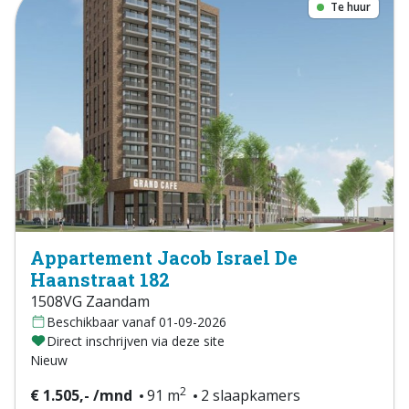
Te huur
Appartement Jacob Israel De
Haanstraat 182
1508VG Zaandam
Beschikbaar vanaf 01-09-2026
Direct inschrijven via deze site
Nieuw
2
€ 1.505,- /mnd
91 m
2 slaapkamers