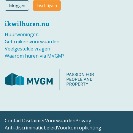
Inloggen
Inschrijven
ikwilhuren.nu
Huurwoningen
Gebruikersvoorwaarden
Veelgestelde vragen
Waarom huren via MVGM?
Contact
Disclaimer
Voorwaarden
Privacy
Anti-discriminatiebeleid
Voorkom oplichting