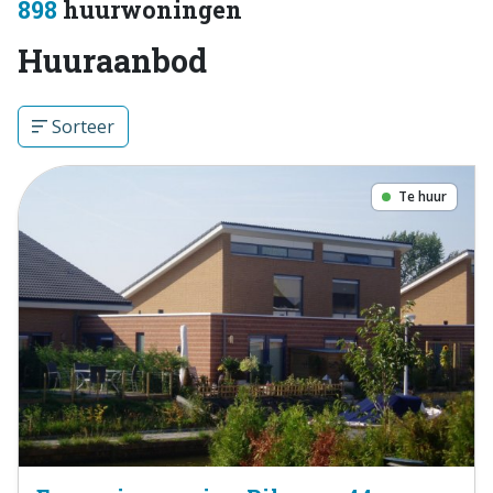
898
huurwoningen
Huuraanbod
Sorteer
Te huur