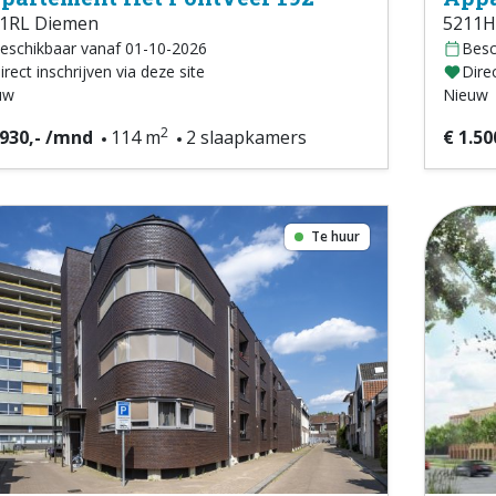
1RL Diemen
5211H
eschikbaar vanaf 01-10-2026
Besc
irect inschrijven via deze site
Direc
uw
Nieuw
2
.930,- /mnd
114 m
2 slaapkamers
€ 1.50
Te huur