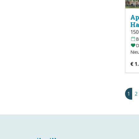
Ap
Ha
15
B
D
Nie
€ 1
1
2