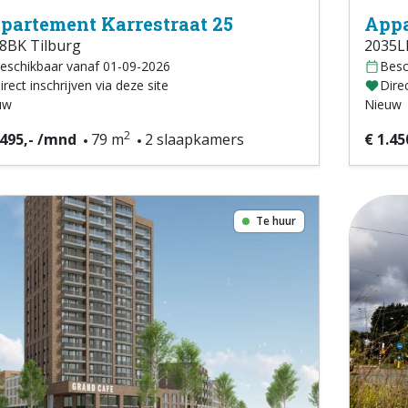
partement Karrestraat 25
Appa
8BK Tilburg
2035L
eschikbaar vanaf 01-09-2026
Besc
irect inschrijven via deze site
Direc
uw
Nieuw
2
.495,- /mnd
79 m
2 slaapkamers
€ 1.45
Te huur