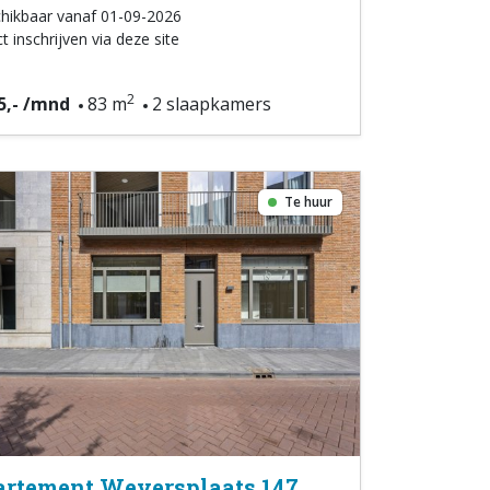
hikbaar vanaf 01-09-2026
t inschrijven via deze site
2
5,- /mnd
83 m
2 slaapkamers
Te huur
rtement Weversplaats 147