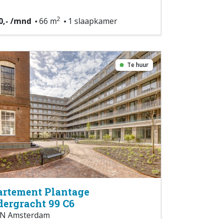
2
0,- /mnd
66 m
1 slaapkamer
Te huur
rtement Plantage
ergracht 99 C6
N Amsterdam