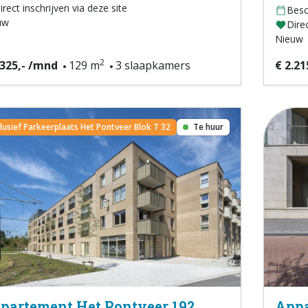
irect inschrijven via deze site
Besc
uw
Direc
Nieuw
2
.325,- /mnd
129 m
3 slaapkamers
€ 2.21
clusief Parkeerplaats Het Pontveer Blok T 32
Te huur
partement Het Pontveer 192
Appa