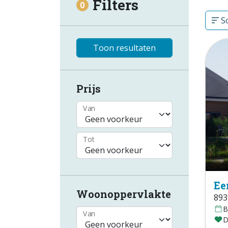
Filters
0
So
Toon resultaten
Prijs
Van
Tot
Ee
Woonoppervlakte
893
B
Van
D