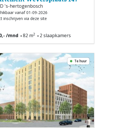
D 's-hertogenbosch
hikbaar vanaf 01-09-2026
t inschrijven via deze site
2
0,- /mnd
82 m
2 slaapkamers
Te huur