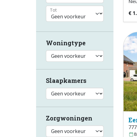
Nie
Tot
€ 1
Woningtype
Slaapkamers
Zorgwoningen
Ee
777
B