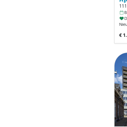
111
B
D
Nie
€ 1