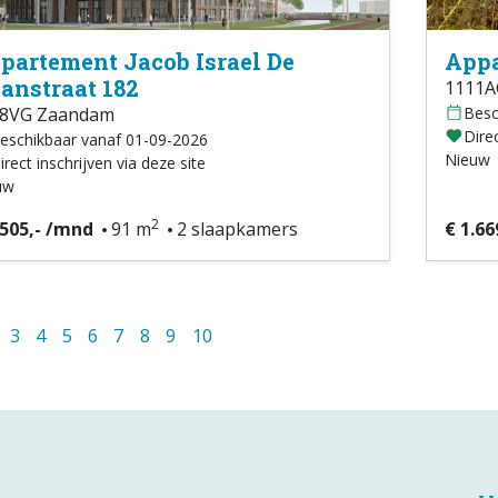
partement Jacob Israel De
Appa
anstraat 182
1111A
08VG Zaandam
Besc
Direc
eschikbaar vanaf 01-09-2026
Nieuw
irect inschrijven via deze site
uw
2
.505,- /mnd
91 m
2 slaapkamers
€ 1.66
3
4
5
6
7
8
9
10