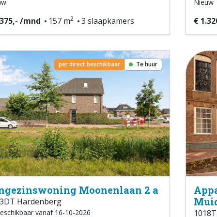
uw
Nieuw
2
.375,- /mnd
157 m
3 slaapkamers
€ 1.32
per direct beschikbaar
Te huur
ngezinswoning Moonenlaan 2 a
Appa
Muid
3DT Hardenberg
eschikbaar vanaf 16-10-2026
1018T