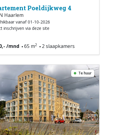
rtement Poeldijkweg 4
N Haarlem
hikbaar vanaf 01-10-2026
t inschrijven via deze site
2
0,- /mnd
65 m
2 slaapkamers
Te huur