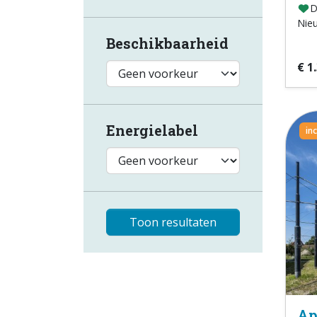
D
Nie
Beschikbaarheid
€ 1
Energielabel
in
Toon resultaten
Ap