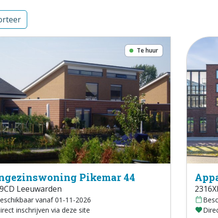
rteer
Te huur
ngezinswoning Pikemar 44
Appa
9CD Leeuwarden
2316X
eschikbaar vanaf 01-11-2026
Besc
irect inschrijven via deze site
Direc