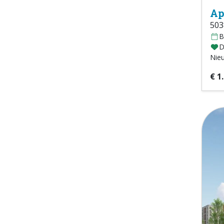
Ap
503
B
D
Nie
€ 1