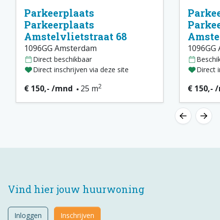
Parkeerplaats
Parkee
Parkeerplaats
Parkee
Amstelvlietstraat 68
Amstel
1096GG Amsterdam
1096GG 
Direct beschikbaar
Beschi
Direct inschrijven via deze site
Direct 
2
€ 150,- /mnd
25 m
€ 150,- 
Vind hier jouw huurwoning
Inloggen
Inschrijven