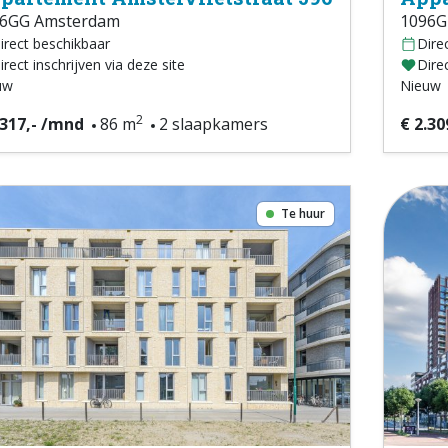
6GG Amsterdam
1096G
irect beschikbaar
Dire
irect inschrijven via deze site
Direc
uw
Nieuw
2
.317,- /mnd
86 m
2 slaapkamers
€ 2.30
Te huur