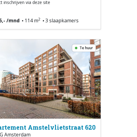
t inschrijven via deze site
2
5,- /mnd
114 m
3 slaapkamers
Te huur
rtement Amstelvlietstraat 620
G Amsterdam