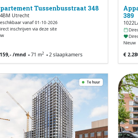
partement Tussenbusstraat 348
Appa
389
4BM Utrecht
eschikbaar vanaf 01-10-2026
1022L
irect inschrijven via deze site
Dire
uw
Direc
Nieuw
2
.159,- /mnd
71 m
2 slaapkamers
€ 2.28
Te huur