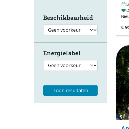
B
D
Nie
Beschikbaarheid
€ 9
Energielabel
Toon resultaten
Ap