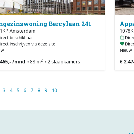
ngezinswoning Bercylaan 241
Appa
1KP Amsterdam
1078K
irect beschikbaar
Dire
irect inschrijven via deze site
Direc
uw
Nieuw
2
.465,- /mnd
88 m
2 slaapkamers
€ 2.47
3
4
5
6
7
8
9
10