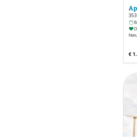
Ap
353
B
D
Nie
€ 1