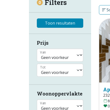
Filters
0
So
Toon resultaten
Prijs
Van
Tot
Ap
Woonoppervlakte
232
B
Van
D