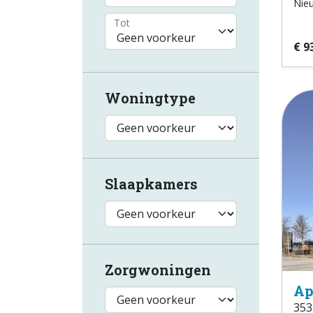
Nie
Tot
€ 9
Woningtype
Slaapkamers
Zorgwoningen
Ap
353