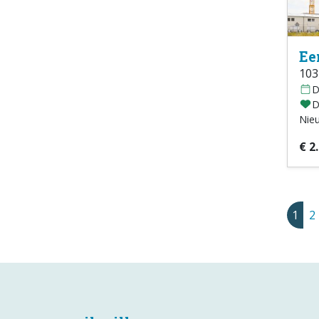
Ee
103
D
D
Nie
€ 2
1
2