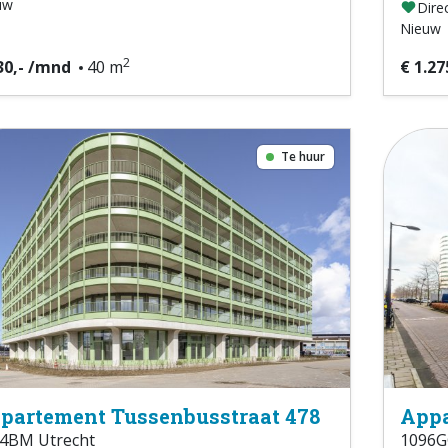
uw
Direc
Nieuw
2
30,- /mnd
40 m
€ 1.27
Te huur
partement Tussenbusstraat 478
Appa
4BM Utrecht
1096G