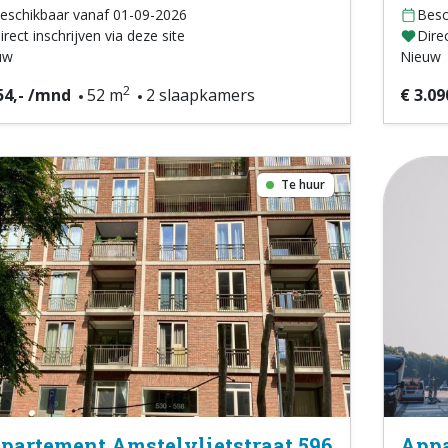
eschikbaar vanaf 01-09-2026
Besc
irect inschrijven via deze site
Direc
uw
Nieuw
2
54,- /mnd
52 m
2 slaapkamers
€ 3.09
Te huur
partement Amstelvlietstraat 596
Appa