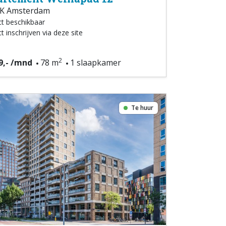
K Amsterdam
ct beschikbaar
t inschrijven via deze site
2
9,- /mnd
78 m
1 slaapkamer
Te huur