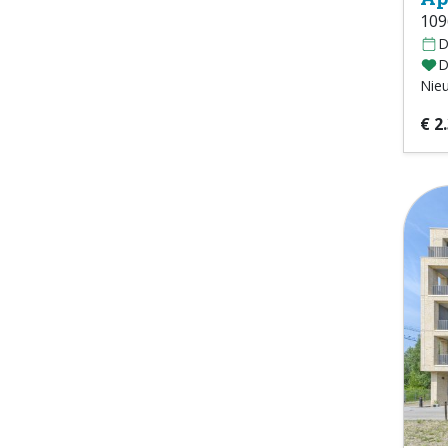
109
D
D
Nie
€ 2