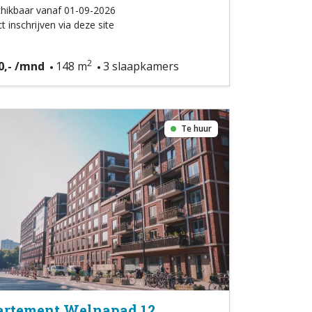
hikbaar vanaf 01-09-2026
t inschrijven via deze site
2
0,- /mnd
148 m
3 slaapkamers
Te huur
rtement Welnapad 12