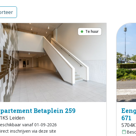
rteer
Te huur
partement Betaplein 259
Eeng
671
1KS Leiden
eschikbaar vanaf 01-09-2026
5704K
irect inschrijven via deze site
Besc