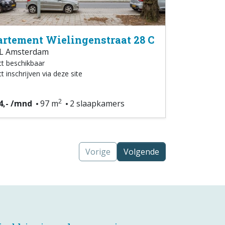
rtement Wielingenstraat 28 C
L Amsterdam
ct beschikbaar
t inschrijven via deze site
2
4,- /mnd
97 m
2 slaapkamers
Vorige
Volgende