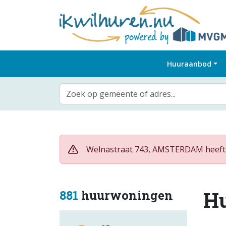
Huuraanbod
Zoek op gemeente of adres...
Welnastraat 743, AMSTERDAM heeft s
H
881
huurwoningen