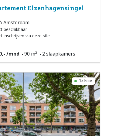
rtement Elzenhagensingel
A Amsterdam
ct beschikbaar
t inschrijven via deze site
2
0,- /mnd
90 m
2 slaapkamers
Te huur