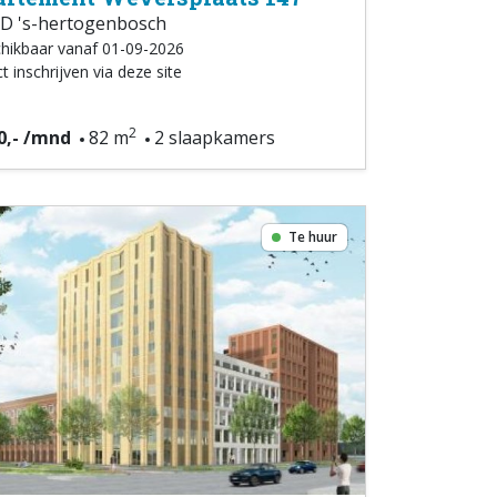
D 's-hertogenbosch
hikbaar vanaf 01-09-2026
t inschrijven via deze site
2
0,- /mnd
82 m
2 slaapkamers
Te huur