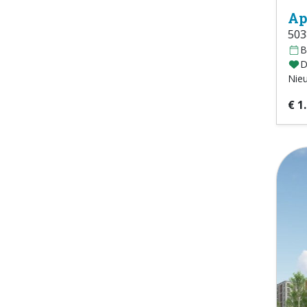
Ap
503
B
D
Nie
€ 1