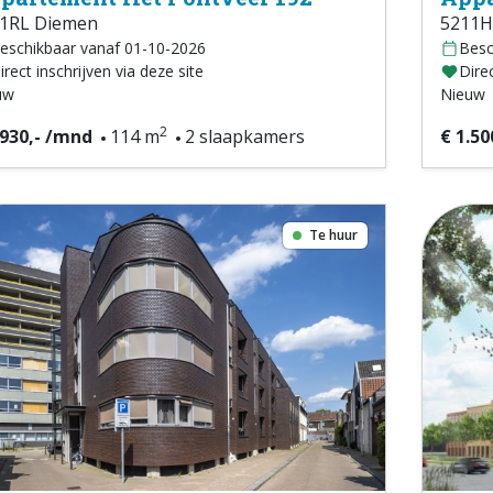
1RL Diemen
5211H
eschikbaar vanaf 01-10-2026
Besc
irect inschrijven via deze site
Direc
uw
Nieuw
2
.930,- /mnd
114 m
2 slaapkamers
€ 1.50
Te huur