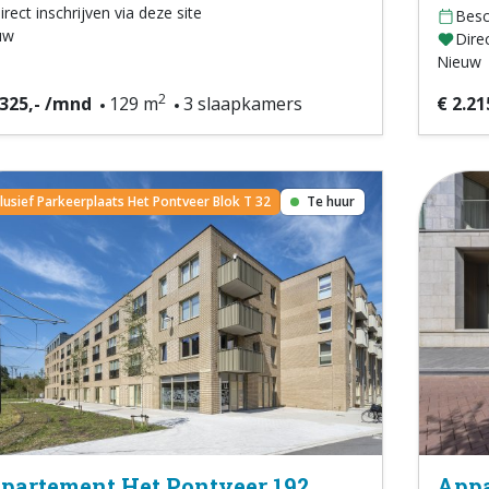
irect inschrijven via deze site
Besc
uw
Direc
Nieuw
2
.325,- /mnd
129 m
3 slaapkamers
€ 2.21
clusief Parkeerplaats Het Pontveer Blok T 32
Te huur
partement Het Pontveer 192
Appa