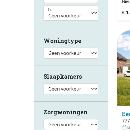
Nie
Tot
€ 1
Woningtype
Slaapkamers
Zorgwoningen
Ee
777
B