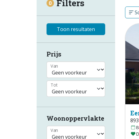
Filters
0
So
Toon resultaten
Prijs
Van
Tot
Ee
Woonoppervlakte
893
B
Van
D