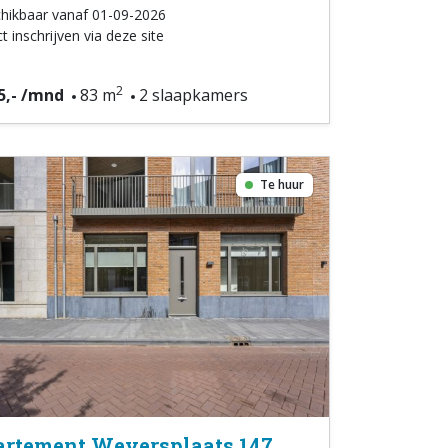
hikbaar vanaf 01-09-2026
t inschrijven via deze site
2
5,- /mnd
83 m
2 slaapkamers
Te huur
rtement Weversplaats 147