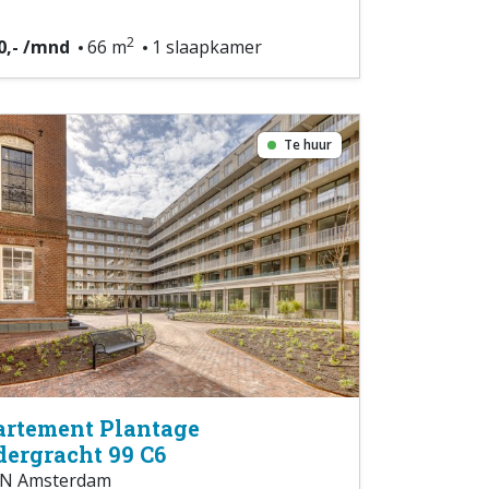
2
0,- /mnd
66 m
1 slaapkamer
Te huur
rtement Plantage
ergracht 99 C6
N Amsterdam