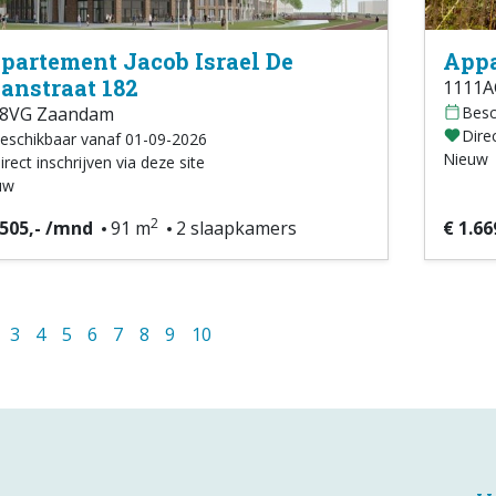
partement Jacob Israel De
Appa
anstraat 182
1111A
08VG Zaandam
Besc
Direc
eschikbaar vanaf 01-09-2026
Nieuw
irect inschrijven via deze site
uw
2
.505,- /mnd
91 m
2 slaapkamers
€ 1.66
3
4
5
6
7
8
9
10