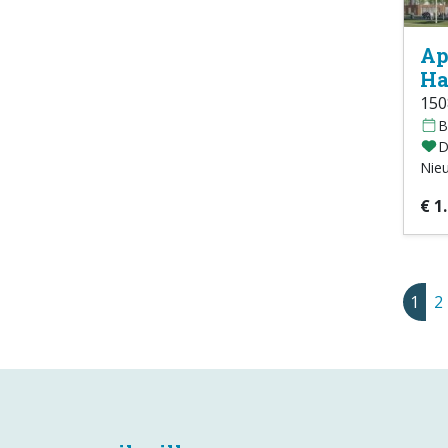
Ap
Ha
15
B
D
Nie
€ 1
1
2