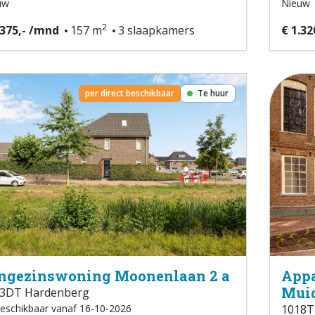
uw
Nieuw
2
.375,- /mnd
157 m
3 slaapkamers
€ 1.32
per direct beschikbaar
Te huur
ngezinswoning Moonenlaan 2 a
Appa
Muid
3DT Hardenberg
eschikbaar vanaf 16-10-2026
1018T