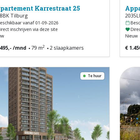
partement Karrestraat 25
Appa
8BK Tilburg
2035L
eschikbaar vanaf 01-09-2026
Besc
irect inschrijven via deze site
Direc
uw
Nieuw
2
.495,- /mnd
79 m
2 slaapkamers
€ 1.45
Te huur