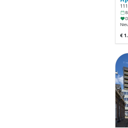
111
B
D
Nie
€ 1