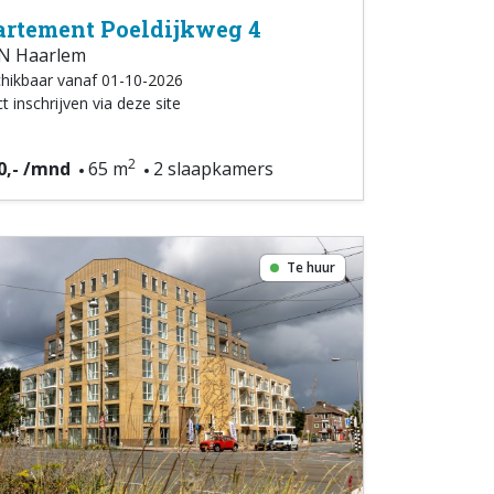
rtement Poeldijkweg 4
N Haarlem
hikbaar vanaf 01-10-2026
t inschrijven via deze site
2
0,- /mnd
65 m
2 slaapkamers
Te huur