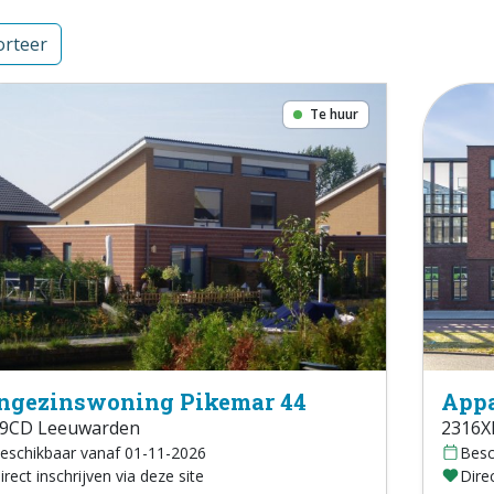
rteer
Te huur
ngezinswoning Pikemar 44
Appa
9CD Leeuwarden
2316X
eschikbaar vanaf 01-11-2026
Besc
irect inschrijven via deze site
Direc