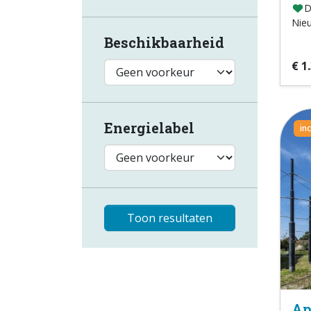
D
Nie
Beschikbaarheid
€ 1
Energielabel
in
Toon resultaten
Ap