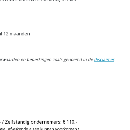
aal 12 maanden
oorwaarden en beperkingen zoals genoemd in de
disclaimer
.
- / Zelfstandig ondernemers: € 110,-
icatie, afwijkende eisen kunnen voorkomen.)