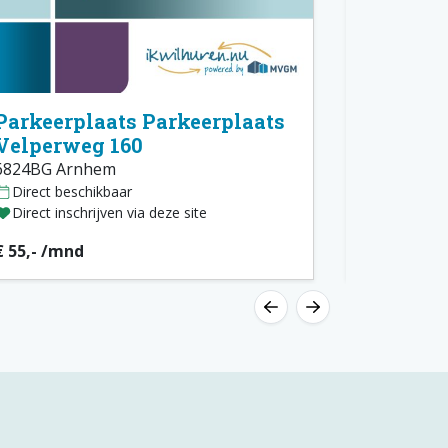
Parkeerplaats Parkeerplaats
Parkeer
Velperweg 160
Velperw
6824BG Arnhem
6824BG Ar
Direct beschikbaar
Direct bes
Direct inschrijven via deze site
Direct insc
€ 55,- /mnd
€ 55,- /mn