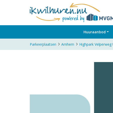
Huuraanbod
Parkeerplaatsen
Arnhem
Highpark Velperweg