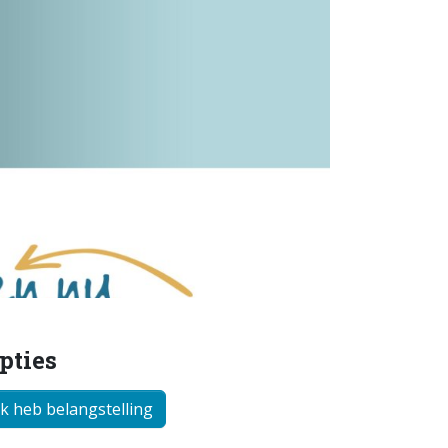
pties
Ik heb belangstelling