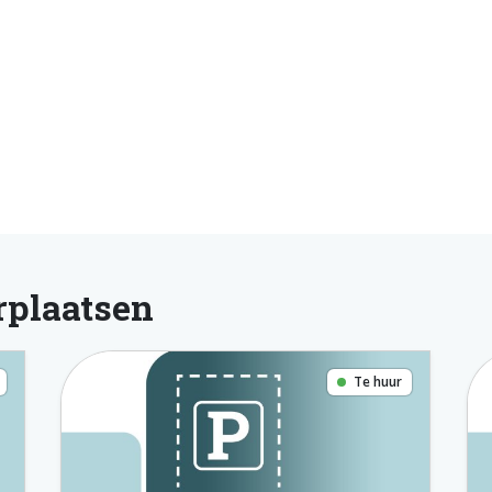
rplaatsen
Te huur