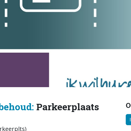
behoud:
Parkeerplaats
O
keerplts)