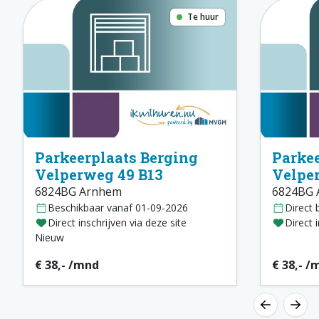
Te huur
Parkeerplaats Berging
Parkee
Velperweg 49 B13
Velpe
6824BG Arnhem
6824BG 
Beschikbaar vanaf 01-09-2026
Direct 
Direct inschrijven via deze site
Direct 
Nieuw
€ 38,- /mnd
€ 38,- /