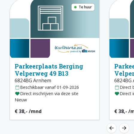
Te huur
Parkeerplaats Berging
Parkee
Velperweg 49 B13
Velpe
6824BG Arnhem
6824BG 
Beschikbaar vanaf 01-09-2026
Direct 
Direct inschrijven via deze site
Direct 
Nieuw
€ 38,- /mnd
€ 38,- /