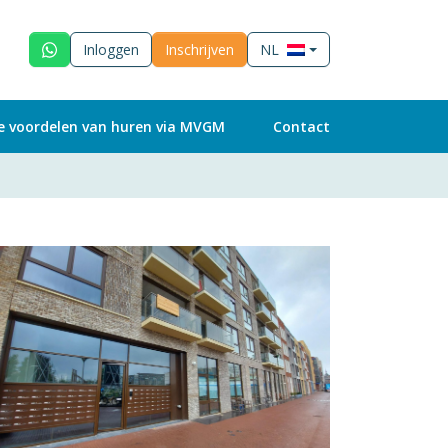
Inloggen
Inschrijven
NL
e voordelen van huren via MVGM
Contact