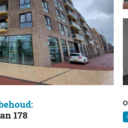
behoud:
O
an 178