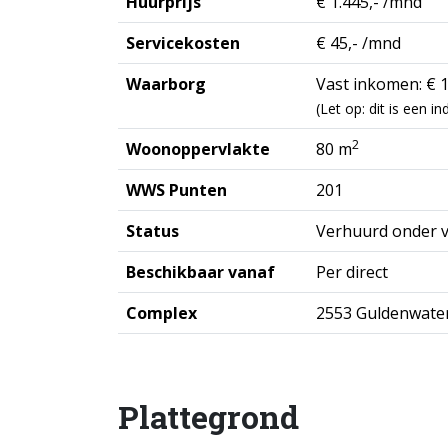
Huurprijs
€ 1.445,- /mnd
Servicekosten
€ 45,- /mnd
Waarborg
Vast inkomen: € 1
(Let op: dit is een 
2
Woonoppervlakte
80 m
WWS Punten
201
Status
Verhuurd onder 
Beschikbaar vanaf
Per direct
Complex
2553 Guldenwater
Plattegrond