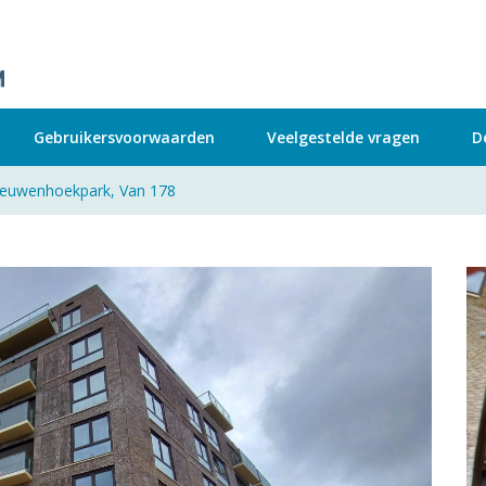
Gebruikersvoorwaarden
Veelgestelde vragen
D
euwenhoekpark, Van 178