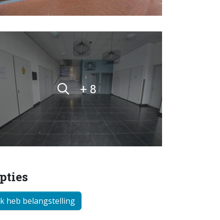
+ 8
pties
Ik heb belangstelling