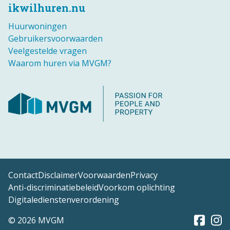
ikwilhuren.nu
Huurwoningen
Gebruikersvoorwaarden
Veelgestelde vragen
Waarom huren via MVGM?
Contact
Disclaimer
Voorwaarden
Privacy
Anti-discriminatiebeleid
Voorkom oplichting
Digitaledienstenverordening
© 2026 MVGM