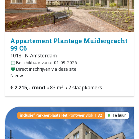
Appartement Plantage Muidergracht
99 C6
1018TN Amsterdam
Beschikbaar vanaf 01-09-2026
Direct inschrijven via deze site
Nieuw
2
€ 2.215,- /mnd
83 m
2 slaapkamers
inclusief Parkeerplaats Het Pontveer Blok T 32
Te huur