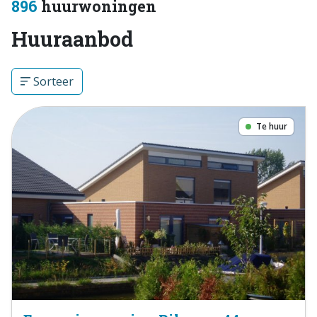
896
huurwoningen
Huuraanbod
Sorteer
Te huur