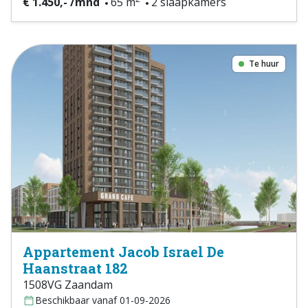
€ 1.450,- /mnd
65 m
2 slaapkamers
Te huur
Appartement Jacob Israel De
Haanstraat 182
1508VG Zaandam
Beschikbaar vanaf 01-09-2026