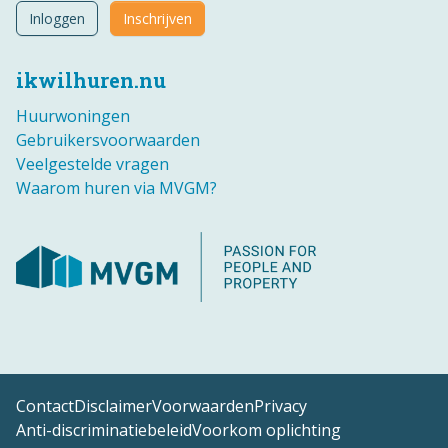
Inloggen
Inschrijven
ikwilhuren.nu
Huurwoningen
Gebruikersvoorwaarden
Veelgestelde vragen
Waarom huren via MVGM?
Contact
Disclaimer
Voorwaarden
Privacy
Anti-discriminatiebeleid
Voorkom oplichting