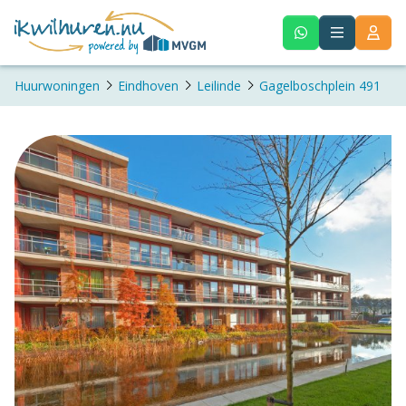
Huurwoningen
Eindhoven
Leilinde
Gagelboschplein 491