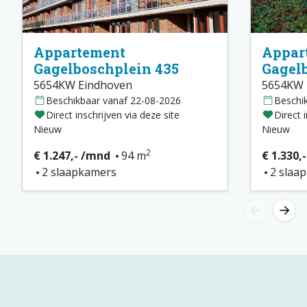
Appartement
Appar
Gagelboschplein 435
Gagel
5654KW Eindhoven
5654KW 
Beschikbaar vanaf 22-08-2026
Beschi
Direct inschrijven via deze site
Direct 
Nieuw
Nieuw
2
€ 1.247,- /mnd
94 m
€ 1.330,
2 slaapkamers
2 slaa