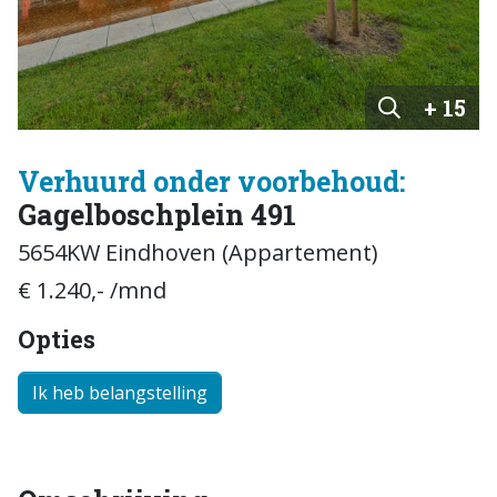
+ 15
Verhuurd onder voorbehoud:
Gagelboschplein 491
5654KW Eindhoven (Appartement)
€ 1.240,- /mnd
Opties
Ik heb belangstelling