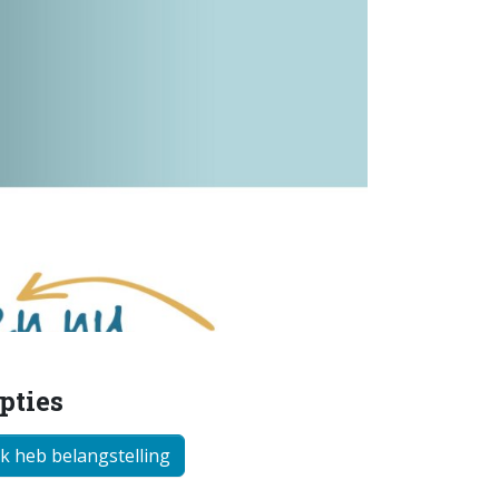
pties
Ik heb belangstelling