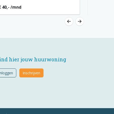
€ 40,- /mnd
€ 40,- /mn
ind hier jouw huurwoning
Inloggen
Inschrijven