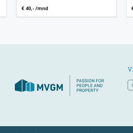
€ 40,- /mnd
V