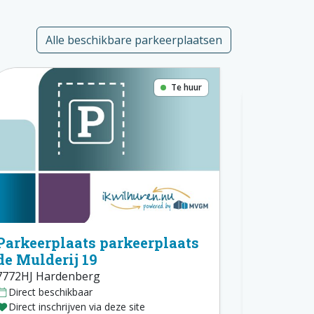
Alle beschikbare parkeerplaatsen
Te huur
Parkeerplaats parkeerplaats
Parkeer
de Mulderij 19
de Mulde
7772HJ Hardenberg
7772HJ Ha
Direct beschikbaar
Direct bes
Direct inschrijven via deze site
Direct insc