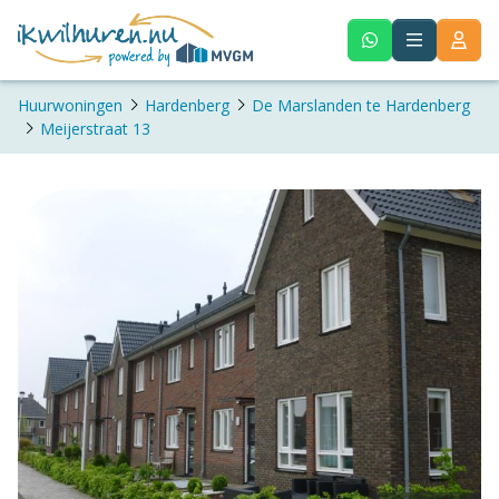
Huurwoningen
Hardenberg
De Marslanden te Hardenberg
Meijerstraat 13